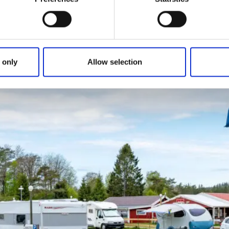
Sätila camping
 only
Allow selection