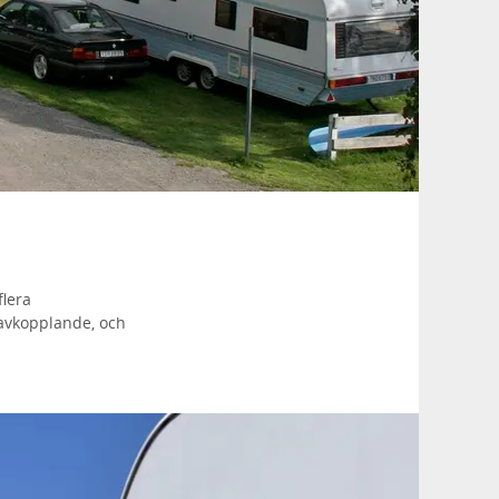
flera
 avkopplande, och