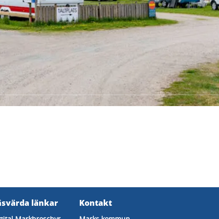
äsvärda länkar
Kontakt
gital Markbroschyr
Marks kommun