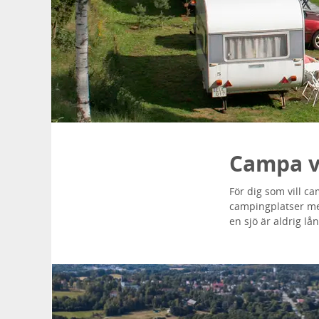
Campa v
För dig som vill c
campingplatser med
en sjö är aldrig lå