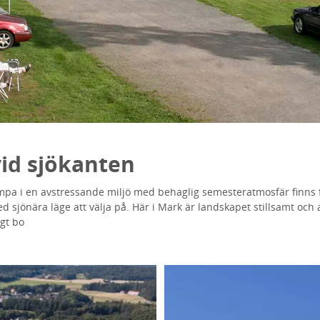
id sjökanten
ampa i en avstressande miljö med behaglig semesteratmosfär finns 
 sjönära läge att välja på. Här i Mark är landskapet stillsamt och
ngt bo