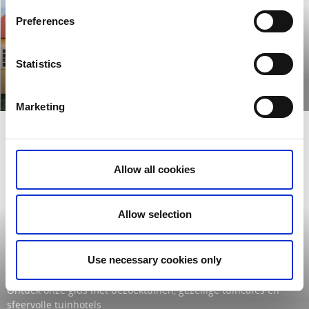
Preferences
Bezoek een
Statistics
charmant stadje
Ga vissen
Lees verder
Lees verder
Marketing
Allow all cookies
Allow selection
Use necessary cookies only
Bezoek de mooiste tuinen in West-Zweden
Ontdek onze gids met bezoektuinen, gezellige tuincafés en
sfeervolle tuinhotels