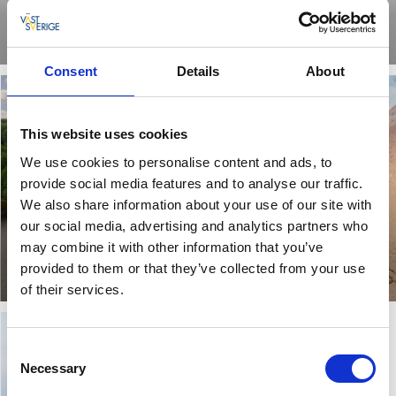
Allemaal met Göteborg als startpunt
Lees verder
Consent
Details
About
This website uses cookies
We use cookies to personalise content and ads, to
provide social media features and to analyse our traffic.
We also share information about your use of our site with
our social media, advertising and analytics partners who
may combine it with other information that you’ve
Gravel in Dalsland
Wandelen
provided to them or that they’ve collected from your use
Lees verder
Lees verder
of their services.
Consent
Necessary
Selection