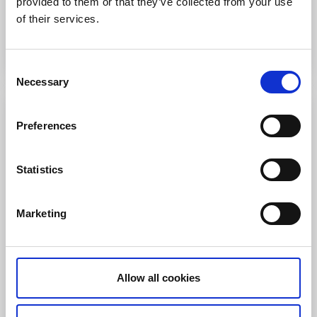
provided to them or that they’ve collected from your use
of their services.
Läs mer och boka
Consent
Necessary
Selection
Preferences
Statistics
Marketing
Bohusläns guider
Bohuslän
Allow all cookies
Bohusläns guider är kunniga på Bohuslän och kan