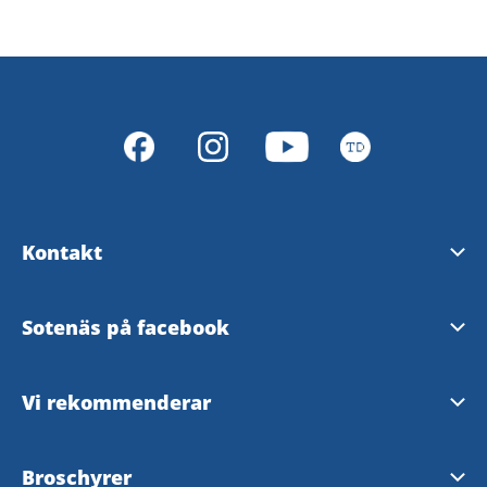
Kontakt
Turistinformation
Sotenäs på facebook
Vanliga frågor
Visit Smögen &
Vi rekommenderar
Tillgänglighetsredogörelse
Sotenäs kommun
Bohuslän
Broschyrer