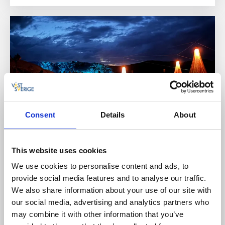
Consent
Details
About
Island of Light
Smögen
This website uses cookies
We use cookies to personalise content and ads, to
Island of Light är en internationell ljuskonstfestival där
provide social media features and to analyse our traffic.
Smögens klippor, hav, sjöbodar och horisont blir scen
för platsunika verk av konstnärer från hela världen. Se
We also share information about your use of our site with
platsen, materialen och berättelserna bakom verken i
our social media, advertising and analytics partners who
dagsljus. En guidning fördjupar upplevelsen av
may combine it with other information that you’ve
konstnärerna, platsen och verken.