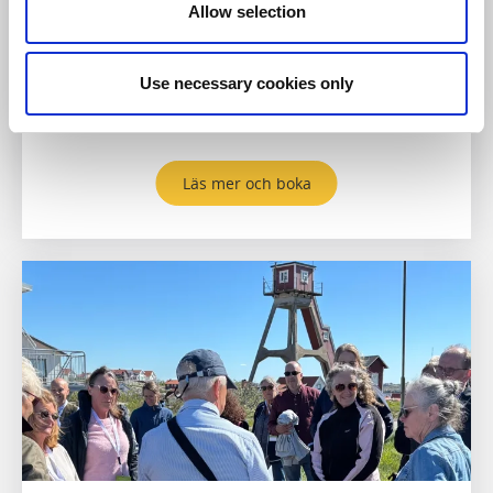
möta er vid en spännande plats eller planera och leda
Allow selection
hela resan. Bohusläns guider erbjuder även fasta
turer där man kan boka en plats. Guiderna har
omfattande kunskap om Bohusläns natur, kultur och
Use necessary cookies only
historia. Guidningar kan fås på svenska, engelska,
tyska, franska, spanska och holländska.
Läs mer och boka