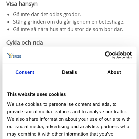
Visa hänsyn
Gå inte där det odlas grödor.
Stäng grinden om du går igenom en beteshage.
Gå inte så nära hus att du stör de som bor där.
Cykla och rida
Du får cykla och rida både i naturen och på enskilda
vägar. Undvik blöta marker som lätt skadas. Ibland får
du cykla och rida på motionsspår och vandringsleder
Consent
Details
About
men tänk på att de som springer eller går har
företräde. Du måste visa hänsyn.
This website uses cookies
Elda och grilla i naturen
We use cookies to personalise content and ads, to
Du får göra upp en eld i naturen under säkra
provide social media features and to analyse our traffic.
förhållanden. Välj gärna färdiga eldstäder. När det är
We also share information about your use of our site with
torrt kan det vara eldningsförbud och du ansvarar
our social media, advertising and analytics partners who
själv för att ta reda på detta. Mer information hittar
may combine it with other information that you’ve
du på
Södra Älvsborgs Räddningstjänstförbunds