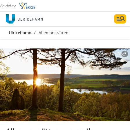
En del av
/
Ulricehamn
Allemansrätten
Fotograf:
Jan Töve