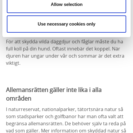
exempel var man behöver ha fiskekort. Du får vara
Allow selection
ute i naturen även om det pågår jakt, men tänk på att
visa hänsyn till de som jagar och fiskar.
Use necessary cookies only
Ta med hunden
För att skydda vilda däggdjur och fåglar måste du ha
full koll på din hund. Oftast innebär det koppel. När
djuren har ungar under vår och sommar är det extra
viktigt.
Allemansrätten gäller inte lika i alla
områden
I naturreservat, nationalparker, tätortsnära natur så
som stadsparker och golfbanor har man ofta valt att
begränsa allemansrätten. De behöver själv ta reda på
vad som gäller. Mer information om skyddad natur så