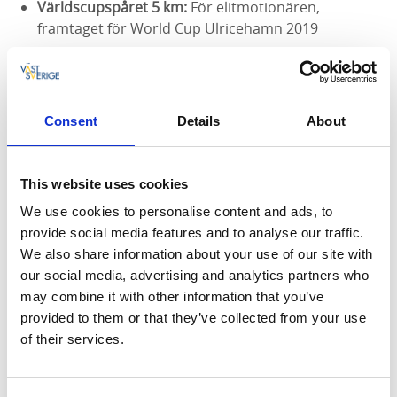
Världscupspåret 5 km:
För elitmotionären,
framtaget för World Cup Ulricehamn 2019
Vid tillgång på natursnö finns dessutom möjlighet till
skidåkning på golfbanan som ligger strax intill. Så fort
golfbanan är utmärkt med pinnar får man åka där.
Consent
Details
About
Man lägger då också preparerade skidspår och det är
oftast på golfbanan som skidsäsongen startar.
This website uses cookies
Karta med höjdkurvor över skidspåren
We use cookies to personalise content and ads, to
provide social media features and to analyse our traffic.
We also share information about your use of our site with
our social media, advertising and analytics partners who
Omklädningsrum, värmestuga & vallabod
may combine it with other information that you’ve
I den röda byggnaden med sluttande tak ligger UIF
provided to them or that they’ve collected from your use
klubbhus. Här hittar du omklädningsrum, kansli,
of their services.
vallabod och värmestuga. Öppettider för
omklädningsrum och vallabod hittar du på
UIF