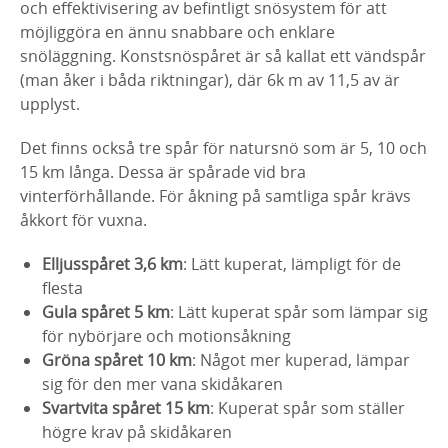
och effektivisering av befintligt snösystem för att
möjliggöra en ännu snabbare och enklare
snöläggning. Konstsnöspåret är så kallat ett vändspår
(man åker i båda riktningar), där 6k m av 11,5 av är
upplyst.
Det finns också tre spår för natursnö som är 5, 10 och
15 km långa. Dessa är spårade vid bra
vinterförhållande. För åkning på samtliga spår krävs
åkkort för vuxna.
Elljusspåret
3,6 km
: Lätt kuperat, lämpligt för de
flesta
Gula spåret 5 km
: Lätt kuperat spår som lämpar sig
för nybörjare och motionsåkning
Gröna spåret 10 km
: Något mer kuperad, lämpar
sig för den mer vana skidåkaren
Svartvita spåret 15 km
: Kuperat spår som ställer
högre krav på skidåkaren