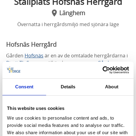
Ställplats Hofsnäs Herrgård
Länghem
Övernatta i herrgårdsmiljö med sjönära läge
Hofsnäs Herrgård
Gården
Hofsnäs
är en av de omtalade herrgårdarna i
Birgit Th Sparres
välkända romaner om
Gårdarna
runt sjön
. Huset är efter en brand återuppbyggt i
stort sett efter de gamla ritningarna. Gården är en av
de äldsta i området och omtalas redan 1526.
Consent
Details
About
Husbilsparkering
This website uses cookies
Platserna avsedda för husbilar är på herrgårdens
stora parkering. Det erbjuds en plan fast mark att
We use cookies to personalise content and ads, to
ställa upp bilen på och på området finns det toaletter.
provide social media features and to analyse our traffic.
Sommartid finns vattenpost på närmaste byggnads
We also share information about your use of our site with