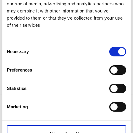
södra gavel, för påfyllnad. Soptunna finns. Inne i
our social media, advertising and analytics partners who
herrgården finns café och restaurang, en gårdsbutik
may combine it with other information that you’ve
erbjuder lokala delikatesser och området runt
provided to them or that they’ve collected from your use
herrgården har en mycket vacker natur med
of their services.
badplats, grillplatser och vandringsleder. Vattnet runt
omkring är också populära fiskevatten och fiskekort
går att köpa på plats.
Consent
Necessary
Selection
Avgift
Att övernatta med sin husbil kostar från 100kr och
Preferences
kan med fördel betalas online på följande sida.
Ställplatsavgift.
Statistics
Kontaktinformation
Marketing
Hofsnäs herrgård
51452 Länghem
Telefon:
0325 403 21
E-post:
info@hofsnas.se