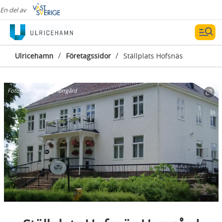
En del av
/
/
Ulricehamn
Företagssidor
Ställplats Hofsnäs
Fotograf:
Hofsnäs Herrgård