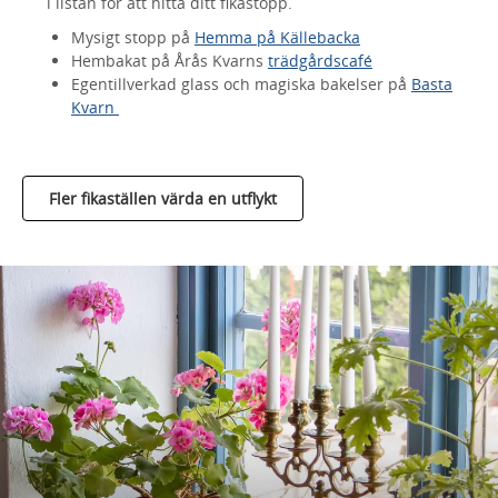
i listan för att hitta ditt fikastopp.
Mysigt stopp på
Hemma på Källebacka
Hembakat på Årås Kvarns
trädgårdscafé
Egentillverkad glass och magiska bakelser på
Basta
Kvarn
Fler fikaställen värda en utflykt