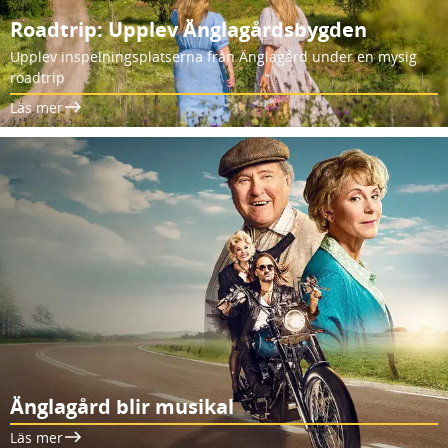
Roadtrip: Upplev Änglagårdsbygden
Upplev inspelningsplatserna från Änglagård under en mysig
roadtrip
Läs mer
Änglagård blir musikal
Läs mer