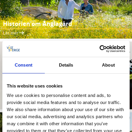
Historien om Änglagård
Läs mer
Consent
Details
About
This website uses cookies
Lär känna filmregissören Colin Nutley
We use cookies to personalise content and ads, to
provide social media features and to analyse our traffic.
Läs mer
We also share information about your use of our site with
our social media, advertising and analytics partners who
may combine it with other information that you’ve
provided to them or that they’ve collected from your use