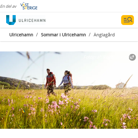
En del av
/
/
Ulricehamn
Sommar i Ulricehamn
Änglagård
Fotograf:
Roger Borgelid