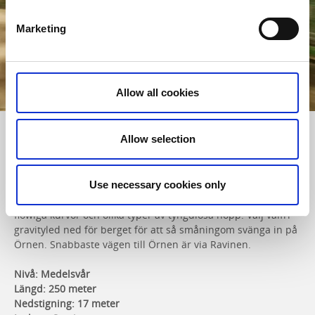
Marketing
Allow all cookies
Allow selection
RÖD | MEDELSVÅR
ÖRNEN
Örnen är en maskingrävd hoppled som startar halvvägs upp
Use necessary cookies only
för transportleden i Gravityzone. Denna hoppled bjuder på
flowiga kurvor och olika typer av tyngdlösa hopp. Välj valfri
gravityled ned för berget för att så småningom svänga in på
Örnen. Snabbaste vägen till Örnen är via Ravinen.
Nivå: Medelsvår
Längd: 250 meter
Nedstigning: 17 meter