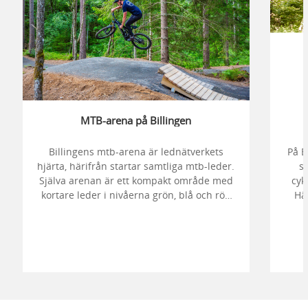
MTB-arena på Billingen
Billingens mtb-arena är lednätverkets
På B
hjärta, härifrån startar samtliga mtb-leder.
s
Själva arenan är ett kompakt område med
cyk
kortare leder i nivåerna grön, blå och röd
Här
med fokus på hopp och teknik. Här hittar
e
du pumpleder, teknikleder, hoppleder och
såklart även dropp och hoppzon.