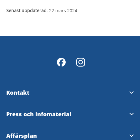
Senast uppdaterad:
22 mars 2024
Kontakt
Kontakt Billingen Skövde
Press och infomaterial
Hitta till Billingen Skövde
Nyhetsarkiv
Affärsplan