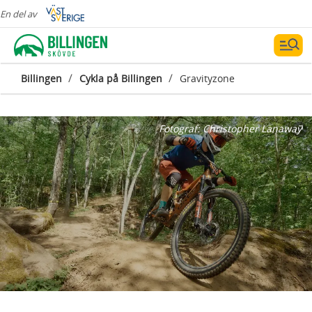
En del av
/
/
Billingen
Cykla på Billingen
Gravityzone
Fotograf:
Christopher Lanaway