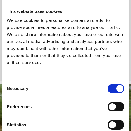
Denna utförsled bjuder dig på en stökig start med flera
stenpartier, rötter och drop som sedan övergår i mer flowiga
This website uses cookies
kurvor och hopp, drop, step ups och rullar. Hövdingen
startar i Gravityzone och redan i början av leden kan du
We use cookies to personalise content and ads, to
välja att utmana dig själv ytterligare genom att välja en kort
provide social media features and to analyse our traffic.
svart Skill Challenge.
We also share information about your use of our site with
our social media, advertising and analytics partners who
Nivå: Medelsvår
may combine it with other information that you’ve
Längd: 500 meter
provided to them or that they’ve collected from your use
Nedstigning: 40 meter
of their services.
Ledtyp: Gravity
Consent
Necessary
Selection
Preferences
Statistics