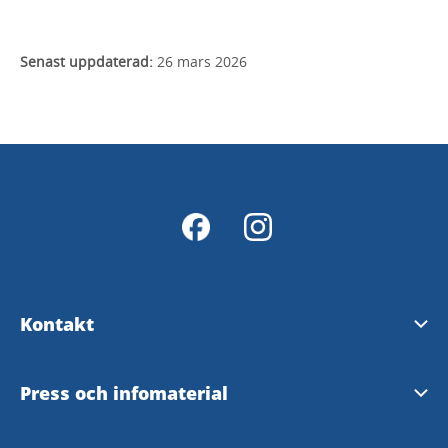
Senast uppdaterad:
26 mars 2026
Kontakt
Kontakt Billingen Skövde
Press och infomaterial
Hitta till Billingen Skövde