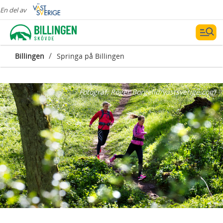
En del av
/
Billingen
Springa på Billingen
Fotograf:
Roger Borgelid/vastsverige.com