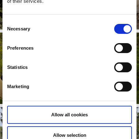
of their services.
Officiellt Vasaloppscenter
Consent
Läs mer
Necessary
Selection
Preferences
Statistics
Marketing
Billingecenter
Läs mer
Allow all cookies
Allow selection