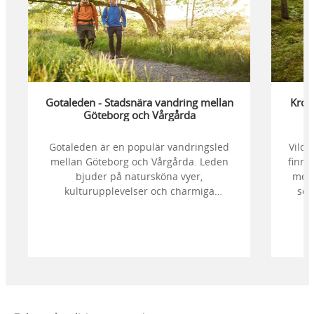
Gotaleden - Stadsnära vandring mellan
Kropp
Göteborg och Vårgårda
Gotaleden är en populär vandringsled
Vildm
mellan Göteborg och Vårgårda. Leden
finns
bjuder på natursköna vyer,
men 
kulturupplevelser och charmiga
söd
fikaställen. Det är smidigt att göra
vand
kortare dagsturer eftersom leden med
jämna mellanrum passerar tåg- och
busstationer.