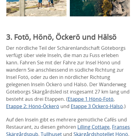
3. Fotö, Hönö, Öckerö und Hälsö
Der nördliche Teil der Schärenlandschaft Göteborgs
verfügt über viele Inseln, die man zu Fuss erleben
kann. Fahren Sie mit der Fähre zur Insel Hönö und
wandern Sie anschliessend in südliche Richtung zur
Insel Fotö, oder zu den in nördlicher Richtung
gelegenen Inseln Öckerö und Hälsö. Der Wanderweg
Göteborgs Skärgårdsled ist insgesamt 27 km lang und
besteht aus drei Etappen. (
Etappe 1 Hönö-Fotö
,
Etappe 2: Hönö-Öckerö
und
Etappe 3 Öckerö-Hälsö
.)
Auf den Inseln gibt es mehrere gemütliche Cafés und
Restaurant, zu diesen gehören
Lilling Cottage
,
Franses
Skärgårdspub
,
Tullhuset
und
Skärgårdshotellet Hönö
.