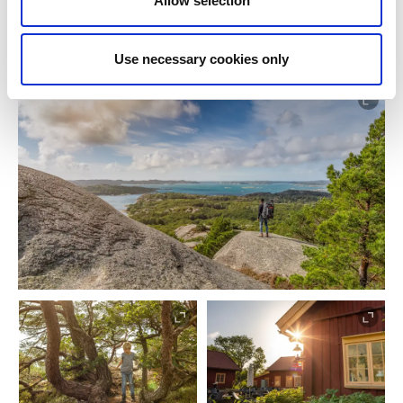
Allow selection
Gönnen Sie sich bei
Sundsby Säteri
eine Pause für ein
Mittagessen oder eine schwedische Fika.
Use necessary cookies only