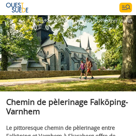
Photographe:
Lukasz Warzecha, LWimages Studio
Chemin de pèlerinage Falköping-
Varnhem
Le pittoresque chemin de pèlerinage entre
Falköping et Varnhem à Skaraborg offre de