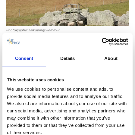
Photographe:
Falköpings kommun
6. Löfwings Ateljé & Krog
On ne s'attendrait pas à trouver un atelier d'artiste
Consent
Details
About
dans la campagne, à deux pas du lac Hornborga, mais
l'amour de Göran et Linda Löfwing pour leur ferme,
Persberg, n'a pas de limites. Aujourd'hui,
Löfwings
This website uses cookies
Ateljé & Krog
est une institution culturelle réputée
We use cookies to personalise content and ads, to
accueillant des milliers de visiteurs chaque année.
provide social media features and to analyse our traffic.
We also share information about your use of our site with
Restez un moment pour admirer les magnifiques
our social media, advertising and analytics partners who
œuvres d'art aux thèmes inspirés de la nature, et
may combine it with other information that you’ve
dégustez un délicieux plat dans le restaurant et le
provided to them or that they’ve collected from your use
café. Vous y trouverez également un B&B adapté aux
of their services.