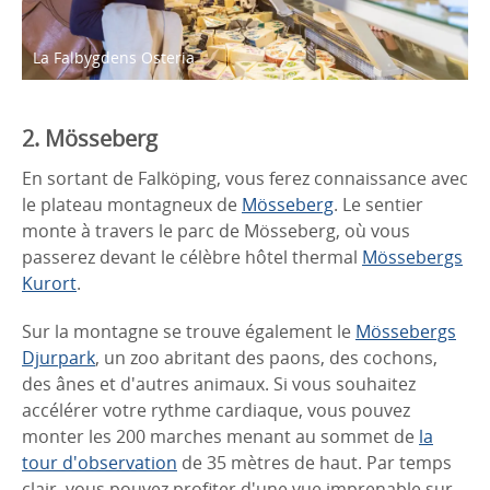
La Falbygdens Osteria
2. Mösseberg
En sortant de Falköping, vous ferez connaissance avec
le plateau montagneux de
Mösseberg
. Le sentier
monte à travers le parc de Mösseberg, où vous
passerez devant le célèbre hôtel thermal
Mössebergs
Kurort
.
Sur la montagne se trouve également le
Mössebergs
Djurpark
, un zoo abritant des paons, des cochons,
des ânes et d'autres animaux. Si vous souhaitez
accélérer votre rythme cardiaque, vous pouvez
monter les 200 marches menant au sommet de
la
tour d'observation
de 35 mètres de haut. Par temps
clair, vous pouvez profiter d'une vue imprenable sur