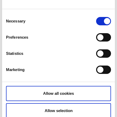
chiens.
Plus de conseils !
Le Nästegården Bed & Breakfast
est
Consent
un autre hébergement confortable situé dans la
Necessary
Selection
région.
Preferences
Statistics
Marketing
Allow all cookies
Allow selection
Löfwings Ateljé & Krog