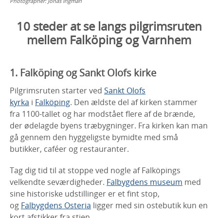
Photographer:
Jonas Ingman
10 steder at se langs pilgrimsruten
mellem Falköping og Varnhem
1. Falköping og Sankt Olofs kirke
Pilgrimsruten starter ved
Sankt Olofs
kyrka
i
Falköping
. Den ældste del af kirken stammer
fra 1100-tallet og har modstået flere af de brænde,
der ødelagde byens træbygninger. Fra kirken kan man
gå gennem den hyggeligste bymidte med små
butikker, caféer og restauranter.
Tag dig tid til at stoppe ved nogle af Falköpings
velkendte seværdigheder.
Falbygdens museum
med
sine historiske udstillinger er et fint stop,
og
Falbygdens Osteria
ligger med sin ostebutik kun en
kort afstikker fra stien.