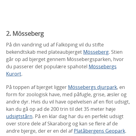
Falbygdens Osteria
2. Mösseberg
På din vandring ud af Falköping vil du stifte
bekendtskab med plateaubjerget
Mösseberg
. Stien
går op ad bjerget gennem Mössebergsparken, hvor
du passerer det populære spahotel
Mössebergs
Kurort
.
På toppen af bjerget ligger
Mössebergs djurpark
, en
form for zoologisk have, med påfugle, grise, æsler og
andre dyr. Hvis du vil have opelvelsen af en flot udsigt,
kan du gå op ad de 200 trin til det 35 meter høje
udsigtstårn
. På en klar dag har du en perfekt udsigt
over store dele af Skaraborg og kan se flere af de
andre bjerge, der er en del af
Platåbergens Geopark
.