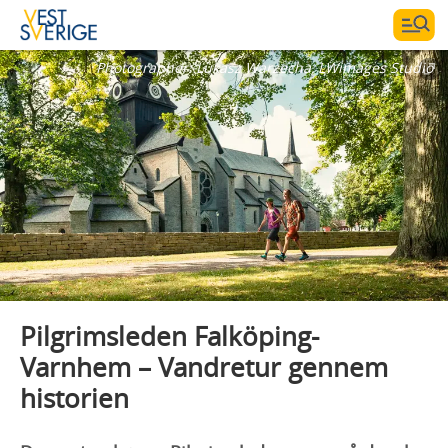
Photographer:
Lukasz Warzecha, LWimages Studio
Pilgrimsleden Falköping-
Varnhem – Vandretur gennem
historien