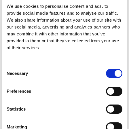
Göran og Linda Löfwings kærlighed til gården kendte
We use cookies to personalise content and ads, to
ingen begrænsninger. I dag er
Löfwings Ateljé &
provide social media features and to analyse our traffic.
Krog
et velkendt kulturelt mødested med tusindvis af
We also share information about your use of our site with
besøgende hvert år.
our social media, advertising and analytics partners who
may combine it with other information that you’ve
Stop op et øjeblik for at se på de smukke malerier
provided to them or that they’ve collected from your use
med naturinspirerede motiver, og nyd lækkerierne i
of their services.
restauranten og caféen. Der er også et hundevenligt
bed & breakfast.
Tip!
Et andet hyggeligt overnatningssted i nærheden
Consent
Necessary
er
Nästegården Bed & Breakfast
.
Selection
Preferences
Statistics
Marketing