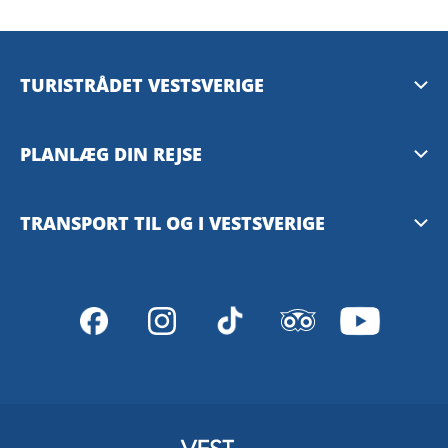
TURISTRÅDET VESTSVERIGE
Mediebank
PLANLÆG DIN REJSE
Presserum
Tilgængelighedsguide – TD
TRANSPORT TIL OG I VESTSVERIGE
Privacy Policy
Göteborg
Västtrafiks rejseplanlægger
VisitSweden
SJ – med tog
Stena Line – med færge
FlixBus – med bus