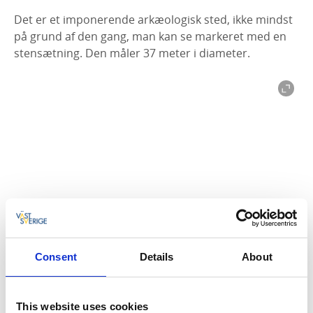
Det er et imponerende arkæologisk sted, ikke mindst
på grund af den gang, man kan se markeret med en
stensætning. Den måler 37 meter i diameter.
Photographer:
Falköpings kommun
6. Löfwings Ateljé & Krog
Consent
Details
About
At der skulle ligge et kunstværksted på landet, blot et
stenkast fra Hornborgasøen, var ikke til at gætte, men
This website uses cookies