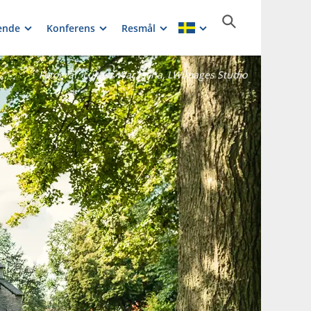
ende
Konferens
Resmål
Fotograf:
Lukasz Warzecha, LWimages Studio