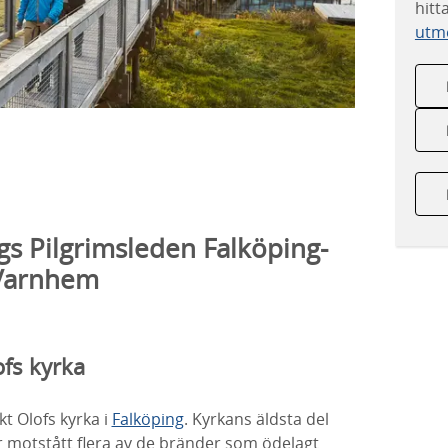
hitt
utme
ngs Pilgrimsleden Falköping-
Varnhem
ofs kyrka
kt Olofs kyrka i
Falköping
. Kyrkans äldsta del
 motstått flera av de bränder som ödelagt