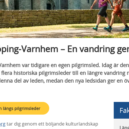
öping-Varnhem – En vandring ge
arnhem var tidigare en egen pilgrimsled. Idag är den
era historiska pilgrimsleder till en längre vandring 
denna del av leden, medan den nya ledsidan ger en öv
Fa
 längs pilgrimsleder
org
tar dig genom ett böljande kulturlandskap
Län