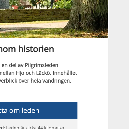
nom historien
 en del av Pilgrimsleden
mellan Hjo och Läckö. Innehållet
erblick över hela vandringen.
kta om leden
gd:
Leden är cirka 44 kilometer