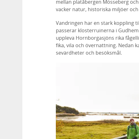
mellan platåbergen Mösseberg och B
vacker natur, historiska miljöer oc
Vandringen har en stark koppling ti
passerar klosterruinerna i Gudhem 
uppleva Hornborgasjöns rika fågelliv
fika, vila och övernattning. Nedan 
sevärdheter och besöksmål.