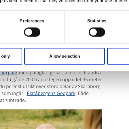
 provided to them or that they’ve collected from your use of their
tell Falköping
, nära både stadens utbud och
Preferences
Statistics
mmer du att bekanta dig med platåberget
get genom Mössebergsparken där du passerar
 only
Allow selection
s Kurort
.
djurpark
med påfåglar, grisar, åsnor och andra
a kan du gå de 200 trappstegen upp i det 35 meter
 du perfekt utsikt över stora delar av Skaraborg
n som ingår i
Platåbergens Geopark
. Både
tis inträde.