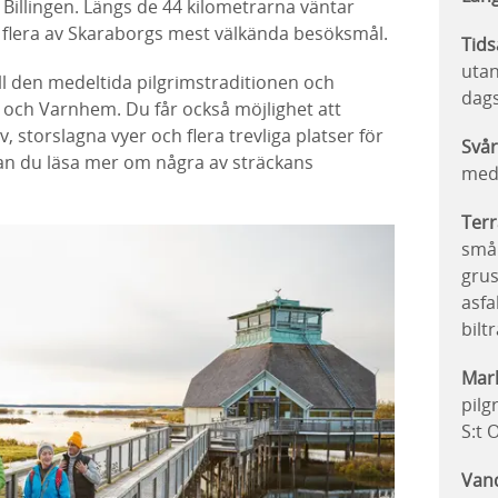
illingen. Längs de 44 kilometrarna väntar
h flera av Skaraborgs mest välkända besöksmål.
Tids
utan
ll den medeltida pilgrimstraditionen och
dag
och Varnhem. Du får också möjlighet att
, storslagna vyer och flera trevliga platser för
Svår
kan du läsa mer om några av sträckans
med 
Terr
små 
grus
asfa
bilt
Mark
pilg
S:t 
Vand