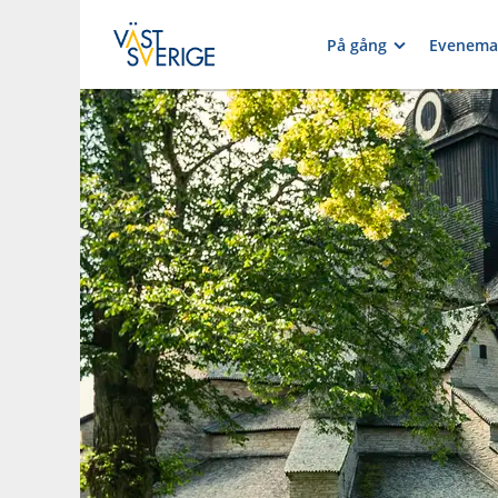
På gång
Evenema