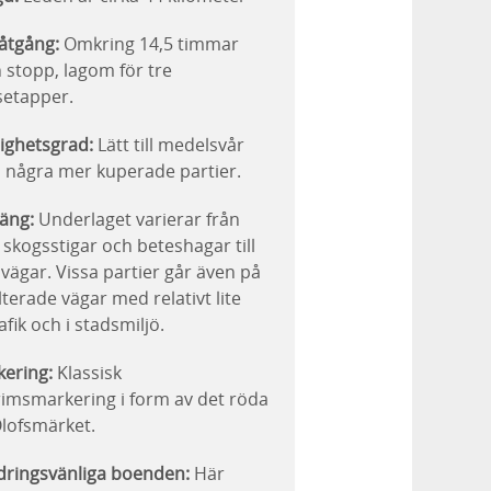
åtgång:
Omkring 14,5 timmar
 stopp, lagom för tre
setapper.
ighetsgrad:
Lätt till medelsvår
några mer kuperade partier.
äng:
Underlaget varierar från
skogsstigar och beteshagar till
vägar. Vissa partier går även på
lterade vägar med relativt lite
rafik och i stadsmiljö.
ering:
Klassisk
rimsmarkering i form av det röda
Olofsmärket.
ringsvänliga boenden:
Här