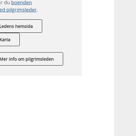
ar du
boenden
d pilgrimsleder
.
Ledens hemsida
Karta
Mer info om pilgrimsleden