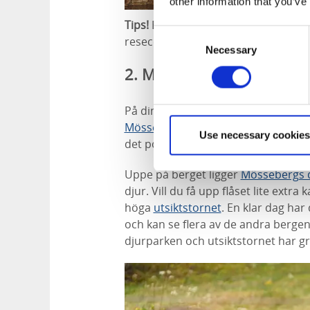
other information that you’ve
Tips!
Bo centralt och bekvämt på
Ho
Consent
resecentrum.
Necessary
Selection
2. Mösseberg
På din vandring ut ur Falköping ko
Mösseberg
. Leden går uppför ber
Use necessary cookies
det populära spahotellet
Mösseberg
Uppe på berget ligger
Mössebergs 
djur. Vill du få upp flåset lite extr
höga
utsiktstornet
. En klar dag har
och kan se flera av de andra berge
djurparken och utsiktstornet har gra