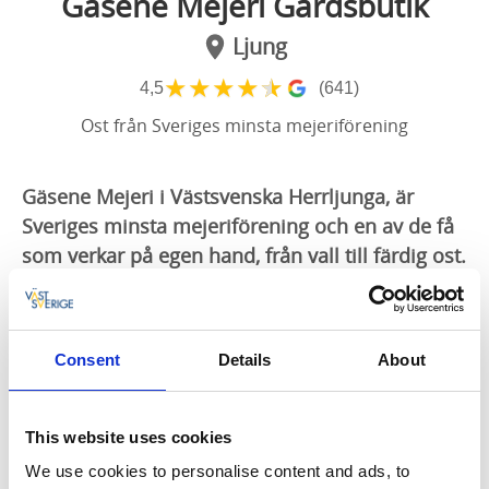
Gäsene Mejeri Gårdsbutik
Ljung
★
★
★
★
★
4,5
(641)
Ost från Sveriges minsta mejeriförening
Gäsene Mejeri i Västsvenska Herrljunga, är
Sveriges minsta mejeriförening och en av de få
som verkar på egen hand, från vall till färdig ost.
Kom förbi och ta del av det hårda arbetet
bakom de goda lagrade hårdostarna med
mycket smak och karaktär.
Consent
Details
About
Ost och kunskap
This website uses cookies
Precis i anslutning till mejeriet hittar du Gäsene
Mejeris egen ostbutik. Här har du möjlighet att
We use cookies to personalise content and ads, to