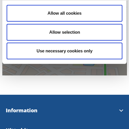
Allow all cookies
Klicka för karta och
Allow selection
öppettider
Use necessary cookies only
Information
- Turistinformation