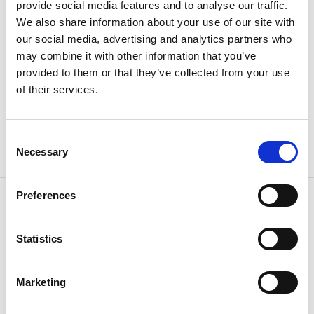
provsmaka, lära dig mer om mejeriets ostar direkt
provide social media features and to analyse our traffic.
över disk och köpa hem riktig mjölk som smakar som
We also share information about your use of our site with
den gjorde förr. I butiken hittar du lagrade hårdostar
our social media, advertising and analytics partners who
gjorda på svensk mjölk, samt en del specialostar och
may combine it with other information that you’ve
andra lokala delikatesser. B
utiken är medlem i Smaka
provided to them or that they’ve collected from your use
på Västsverige. En certifiering som
samlar
of their services.
restauranger, producenter och gårdsbutiker som
erbjuder hållbara och genuina västsvenska produkter
och matupplevelser baserade på säsongsbetonade
Consent
Necessary
lokala råvaror.
Selection
Preferences
Kontaktinformation
Gäsene Mejeri
Alingsåsvägen 32
Statistics
52441 Herrljunga
Telefon:
0513 250 80
E-post:
Skicka E-post
Marketing
Hemsida:
gasenemejeri.se