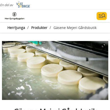
En del av
/
/
Herrljunga
Produkter
Gäsene Mejeri Gårdsbutik
Fotograf:
Ellika Henrikson