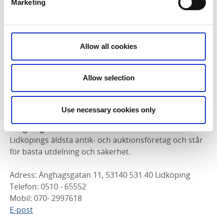
Facebook
Marketing
Antiques Road Shop
I en lada strax innan Spikens fiskehamn hittar massor
med vackra gamla ting att handla med dig hem.
Allow all cookies
Adress: Kållandsö Torp 3
Allow selection
Telefon: 070 - 8108916
E-post
Hemsida
Use necessary cookies only
Skogbergs auktioner
Lidköpings äldsta antik- och auktionsföretag och står
för bästa utdelning och säkerhet.
Adress: Änghagsgatan 11, 53140 531 40 Lidköping
Telefon: 0510 - 65552
Mobil: 070- 2997618
E-post