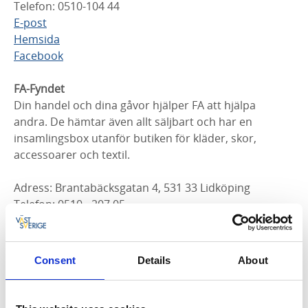
Telefon: 0510-104 44
E-post
Hemsida
Facebook
FA-Fyndet
Din handel och dina gåvor hjälper FA att hjälpa
andra. De hämtar även allt säljbart och har en
insamlingsbox utanför butiken för kläder, skor,
accessoarer och textil.
Adress: Brantabäcksgatan 4, 531 33 Lidköping
Telefon: 0510 - 207 05
E-post
Hemsida
Facebook
Consent
Details
About
Lilla Torget
På Sockerbrukets loppis Lilla Torget kan du hyra ett