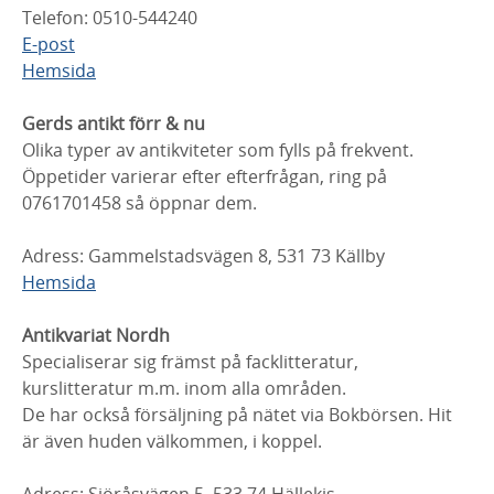
Telefon: 0510-544240
E-post
Hemsida
Gerds antikt förr & nu
Olika typer av antikviteter som fylls på frekvent.
Öppetider varierar efter efterfrågan, ring på
0761701458 så öppnar dem.
Adress: Gammelstadsvägen 8, 531 73 Källby
Hemsida
Antikvariat Nordh
Specialiserar sig främst på facklitteratur,
kurslitteratur m.m. inom alla områden.
De har också försäljning på nätet via Bokbörsen. Hit
är även huden välkommen, i koppel.
Adress: Sjöråsvägen 5, 533 74 Hällekis