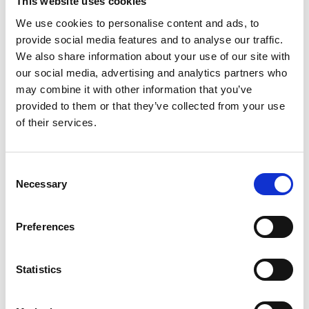
This website uses cookies
bord och sälja dina prylar.
We use cookies to personalise content and ads, to
Loppis - Antikt - Kuriosa
provide social media features and to analyse our traffic.
We also share information about your use of our site with
Adress: Karlagatan 30, 531 40 Lidköping.
our social media, advertising and analytics partners who
Mobil: 073-060 88 81
may combine it with other information that you’ve
Hemsida
provided to them or that they’ve collected from your use
of their services.
PK Secondhand
Pingstkyrkans Second Hand butik. De tar emot allt
från småsaker till hela dödsbon och omvandlar det till
Consent
humanitär hjälp. Alla typer av varor är välkomna
Necessary
Selection
(möbler, prylar, kläder, köksredskap och böcker). Det
som inte blir sålt i butiken skickas vidare till olika
hjälpinsatser.
Preferences
Adress: Bryggerigatan 5, 53131 Lidköping
Statistics
Telefon: 0510-20910
Hemsida