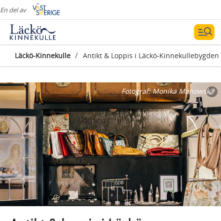
En del av
/
Läckö-Kinnekulle
Antikt & Loppis i Läckö-Kinnekullebygden
Fotograf:
Monika Manowska