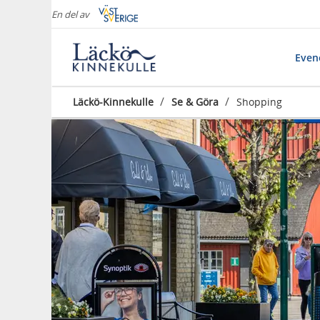
En del av
Eve
/
/
Läckö-Kinnekulle
Se & Göra
Shopping