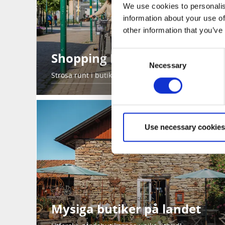
We use cookies to personalis
information about your use of
other information that you’ve
Consent
Shopping Lidköping
Necessary
Selection
Strosa runt i butikerna i den pittoreska stadskärnan
Use necessary cookies
Mysiga butiker på landet