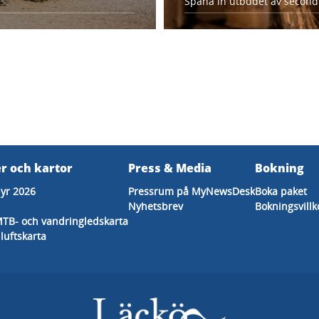
Spana in utbudet av second
r och kartor
Press & Media
Bokning
hyr 2026
Pressrum på MyNewsDesk
Boka paket
Nyhetsbrev
Bokningsvillk
MTB- och vandringledskarta
iluftskarta