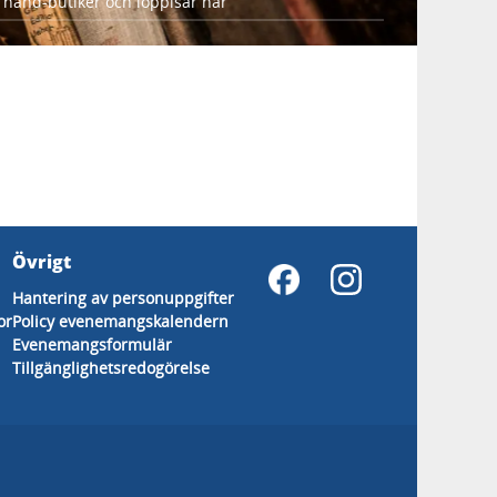
 hand-butiker och loppisar här
Övrigt
Hantering av personuppgifter
or
Policy evenemangskalendern
Evenemangsformulär
Tillgänglighetsredogörelse