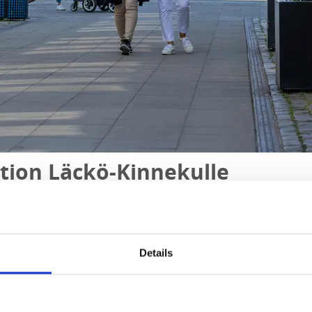
ation Läckö-Kinnekulle
våra handelsområden för större kedjor och utforska det unika
a gårdsbutikerna i området.
Details