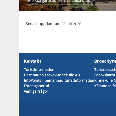
Utforska gårdsbutikernas unika utbud!
Senast uppdaterad:
28 juli 2026
Kontakt
Broschyre
Turistinformation
Turistbrosc
Destination Läckö-Kinnekulle AB
Besökskarta
InfoPoints - bemannad turistinformation
Kinnekulle 
Företagsportal
Kållandsö fr
Vanliga frågor