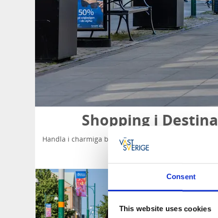
Shopping i Destin
Handla i charmiga butiker i centrum, besök något av 
utbudet hos de mång
Consent
This website uses cookies