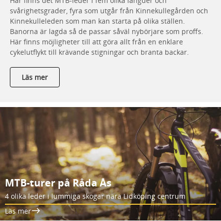
Här finns det MTB-leder i fem olika längder och
svårighetsgrader, fyra som utgår från Kinnekullegården och
Kinnekulleleden som man kan starta på olika ställen.
Banorna är lagda så de passar såväl nybörjare som proffs.
Här finns möjligheter till att göra allt från en enklare
cykelutflykt till krävande stigningar och branta backar.
Läs mer
MTB-turer på Råda Ås
4 olika leder i lummiga skogar nära Lidköping centrum
Läs mer