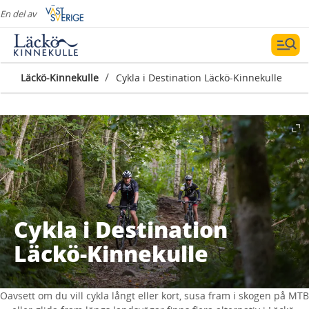
En del av
/
Läckö-Kinnekulle
Cykla i Destination Läckö-Kinnekulle
Cykla i Destination
Läckö-Kinnekulle
Oavsett om du vill cykla långt eller kort, susa fram i skogen på MTB