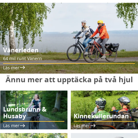
Vänerleden
64 mil runt Vänern
Läs mer
Ännu mer att upptäcka på två hjul
Lundsbrunn &
Husaby
Kinnekullerundan
Läs mer
Läs mer