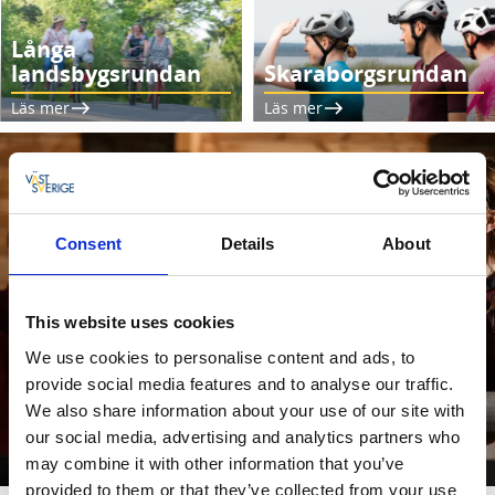
Långa
landsbygsrundan
Skaraborgsrundan
Läs mer
Läs mer
Consent
Details
About
This website uses cookies
We use cookies to personalise content and ads, to
provide social media features and to analyse our traffic.
We also share information about your use of our site with
Cykelvänliga boenden
our social media, advertising and analytics partners who
may combine it with other information that you’ve
Läs mer
provided to them or that they’ve collected from your use