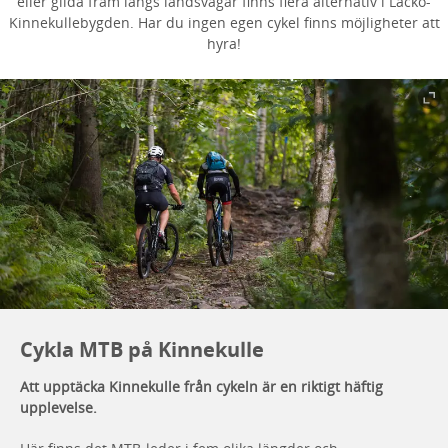
eller glida fram längs landsvägar finns flera alternativ i Läckö-
Kinnekullebygden. Har du ingen egen cykel finns möjligheter att
hyra!
Cykla MTB på Kinnekulle
Att upptäcka Kinnekulle från cykeln är en riktigt häftig
upplevelse.