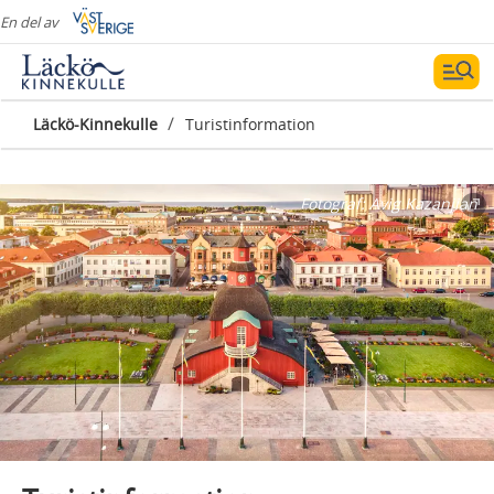
En del av
/
Läckö-Kinnekulle
Turistinformation
Fotograf:
Avig Kazanjian