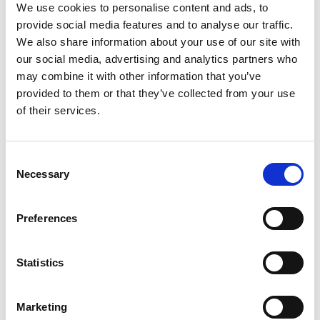
någon av våra
InfoPoints
eller vår
TuristBYRÅ
som du
We use cookies to personalise content and ads, to
hittar utanför Gamla Rådhuset i Lidköping. Här finns
provide social media features and to analyse our traffic.
all den information du behöver för att göra ditt besök
We also share information about your use of our site with
både minnesrikt och inspirerande.
our social media, advertising and analytics partners who
may combine it with other information that you’ve
provided to them or that they’ve collected from your use
of their services.
Här hittar du svaren på de vanligaste frågorna
inför
och under besöket i Destination Läckö-Kinnekulle.
Consent
INFOPOINTS
Necessary
Selection
På en InfoPoint kan du som besökare i Destination
Läckö-Kinnekulle hämta informationsmaterial och
Preferences
kartor. Du kan också få muntlig information om
besöksmål aktuella aktiviteter och serviceutbud i
Statistics
Destination Läckö-Kinnekulle. Info Points har samma
öppettider som värdföretaget.
Marketing
Här hittar du en lista på alla InfoPoints i Destination