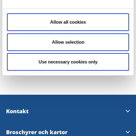
Läckö-Kinnekulle.
Allow all cookies
Allow selection
Use necessary cookies only
Senast uppdaterad:
1 juni 2026
Kontakt
Turistinformation
Broschyrer och kartor