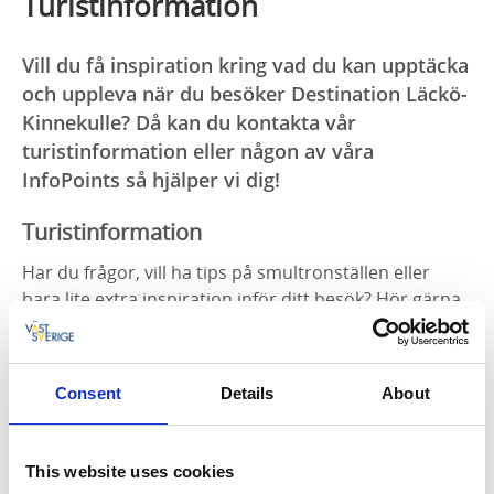
Turistinformation
Vill du få inspiration kring vad du kan upptäcka
och uppleva när du besöker Destination Läckö-
Kinnekulle? Då kan du kontakta vår
turistinformation eller någon av våra
InfoPoints så hjälper vi dig!
Turistinformation
Har du frågor, vill ha tips på smultronställen eller
bara lite extra inspiration inför ditt besök? Hör gärna
av dig till oss via e-post
info@lackokinnekulle.se
eller
på telefon
0510-200 20
. Vi finns här för dig måndag–
fredag kl. 10.00–16.00 och lördagar 10:00-15:00
Consent
Details
About
Vill du bläddra bland broschyrer, kartor och annat
material som hjälper dig att upptäcka området på
This website uses cookies
bästa sätt? Då är du varmt välkommen att besöka