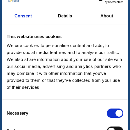
8
Consent
Details
About
aug
This website uses cookies
We use cookies to personalise content and ads, to
provide social media features and to analyse our traffic.
We also share information about your use of our site with
our social media, advertising and analytics partners who
may combine it with other information that you’ve
Sport och hälsa
provided to them or that they’ve collected from your use
Gratisträning med Friskis i Stadsträdgården
of their services.
Lidköping
Roligt, svettigt, gratis och för alla!
Consent
Necessary
8 aug - 11 aug
Selection
Läs mer