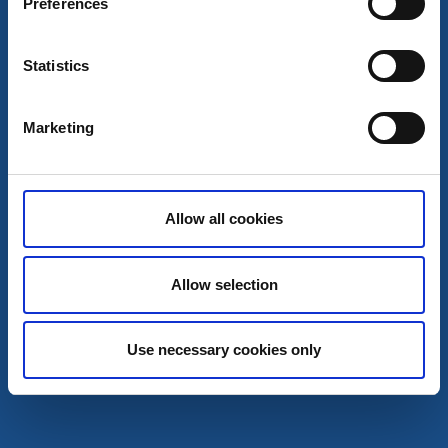
Preferences
8
Statistics
aug
Marketing
Allow all cookies
Guidade turer
Allow selection
Jakten på halsbandet - Slottsäventyr på Läckö
Lidköping
Use necessary cookies only
Jakten på halsbandet - skattjakt på Slottet
8 aug - 9 aug
Läs mer