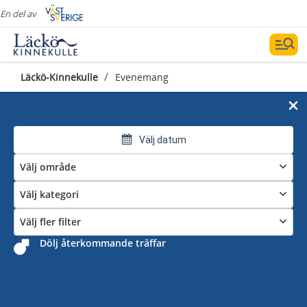
En del av
/
Läckö-Kinnekulle
Evenemang
Välj datum
Välj område
Välj kategori
Välj fler filter
Dölj återkommande träffar