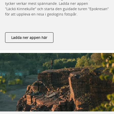
tycker verkar mest spännande. Ladda ner appen
”Läckö Kinnekulle” och starta den guidade turen ”Epokresan”
för att uppleva en resa i geologins fotspår.
Ladda ner appen här