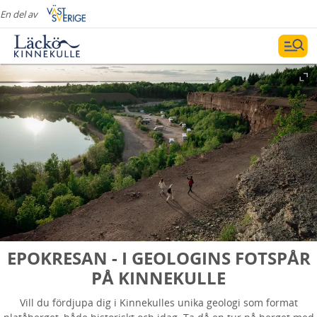
En del av
EPOKRESAN - I GEOLOGINS FOTSPÅR
PÅ KINNEKULLE
Vill du fördjupa dig i Kinnekulles unika geologi som format