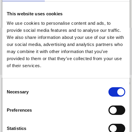
This website uses cookies
We use cookies to personalise content and ads, to
provide social media features and to analyse our traffic.
Resande & turism
We also share information about your use of our site with
our social media, advertising and analytics partners who
Kinnekulles egenskaper har lockat människor på resande fot
may combine it with other information that you’ve
under lång tid. Hur började det och vad finns det för
provided to them or that they’ve collected from your use
skillnader och likheter i det man vill upptäcka då och nu.
of their services.
Consent
Necessary
Selection
Preferences
Statistics