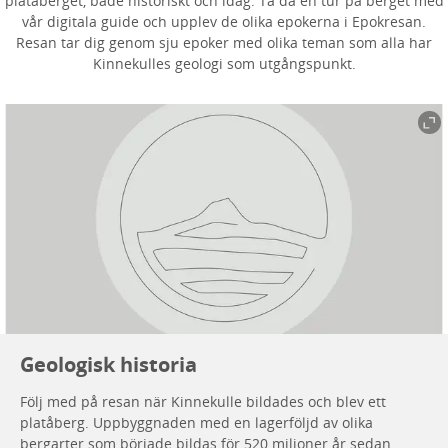
platåberget, både historiskt och idag. Ta då en tur på berget med
vår digitala guide och upplev de olika epokerna i Epokresan.
Resan tar dig genom sju epoker med olika teman som alla har
Kinnekulles geologi som utgångspunkt.
Geologisk historia
Följ med på resan när Kinnekulle bildades och blev ett
platåberg. Uppbyggnaden med en lagerföljd av olika
bergarter som började bildas för 520 miljoner år sedan.