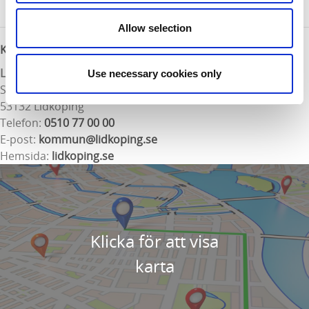
mindre hackspett observerats.
Allow selection
Kontaktinformation
Lidköpings kommun
Use necessary cookies only
Skaragatan 8
53132 Lidköping
Telefon:
0510 77 00 00
E-post:
kommun@lidkoping.se
Hemsida:
lidkoping.se
Klicka för att visa
karta