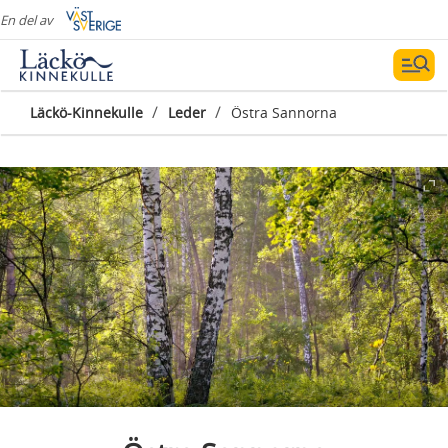
En del av
/
/
Läckö-Kinnekulle
Leder
Östra Sannorna