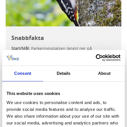
Snabbfakta
Start/Mål:
Parkeringsplatsen längst ner på
Matrosgatan, vänd vid utsiktstornet.
Svårighetsgrad:
Lätt
Consent
Details
About
Markering:
Pilgrim & Biosfär
This website uses cookies
We use cookies to personalise content and ads, to
provide social media features and to analyse our traffic.
Ett tätortsnära naturreservat med promenadstråk
We also share information about your use of our site with
som är tillgänglighetsanpassad. Här finns också
our social media, advertising and analytics partners who
Sandbäcksbadet en långgrund sandstrand, lämpligt