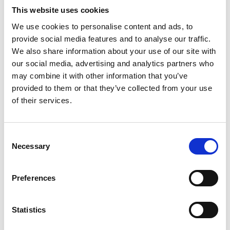
This website uses cookies
We use cookies to personalise content and ads, to
provide social media features and to analyse our traffic.
We also share information about your use of our site with
our social media, advertising and analytics partners who
may combine it with other information that you’ve
provided to them or that they’ve collected from your use
of their services.
Consent
Biosfärområde Vänerskärgården
Necessary
Selection
med Kinnekulle
Biosfärområde Vänerskärgården med Kinnekulle
Preferences
sträcker sig från Sjötorp och Torsö i norr till Kållandsö
i väster. Området utsågs år 2010 till Sveriges andra
Statistics
biosfärområde.