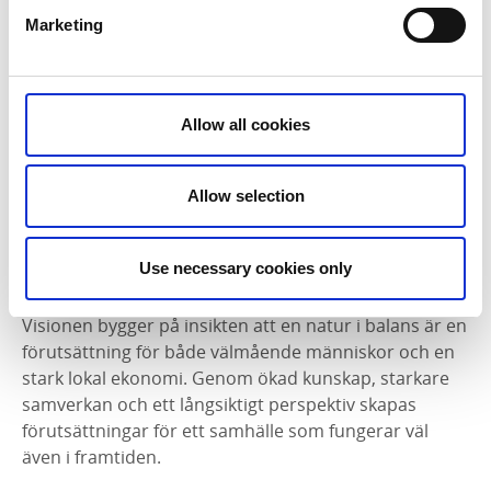
Visionen för år 2030
Marketing
År 2012 fastställdes en vision för hur området ska
utvecklas fram till år 2030 där visionen är att området
ska vara ett föredöme för hållbar utveckling som
bygger på fyra grundvärden:
Allow all cookies
Samarbete utan gränser
Hållbar utveckling av samhällen och livsmiljöer
Allow selection
Ett näringsliv som skapar värde med hänsyn till
natur och människor
Use necessary cookies only
Ökad kunskap om naturens betydelse för våra liv
Visionen bygger på insikten att en natur i balans är en
förutsättning för både välmående människor och en
stark lokal ekonomi. Genom ökad kunskap, starkare
samverkan och ett långsiktigt perspektiv skapas
förutsättningar för ett samhälle som fungerar väl
även i framtiden.