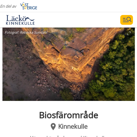
En del av
Fotograf:
Rebecka Sundahl
Biosfärområde
Kinnekulle