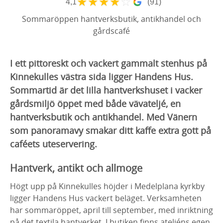
★
★
★
★
☆
4,1
(91)
Sommaröppen hantverksbutik, antikhandel och
gårdscafé
I ett pittoreskt och vackert gammalt stenhus på
Kinnekulles västra sida ligger Handens Hus.
Sommartid är det lilla hantverkshuset i vacker
gårdsmiljö öppet med både vävateljé, en
hantverksbutik och antikhandel. Med Vänern
som panoramavy smakar ditt kaffe extra gott på
caféets uteservering.
Hantverk, antikt och allmoge
Högt upp på Kinnekulles höjder i Medelplana kyrkby
ligger Handens Hus vackert beläget. Verksamheten
har sommaröppet, april till september, med inriktning
på det textila hantverket. I butiken finns ateljéns egen