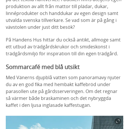
produktion av allt från mattor till plädar, dukar,
linnéprodukter och handdukar av egen design samt
utvalda svenska tillverkare. Se vad som är på gång i
vävstolen under just ditt besök?
På Handens Hus hittar du också antikt, allmoge samt
ett utbud av trädgårdskrukor och smideskonst i
trädgårdsmiljö för inspiration till din egen trädgård.
Sommarcafé med blå utsikt
Med Vänerns djupblå vatten som panoramavy njuter
du av en god fika med hembakt kaffebröd under
parasollen ute på gårdsserveringen. Om det regnar
så värmer både braskaminen och det nybryggda
kaffet i den ljusa inglasade kaffestugan.