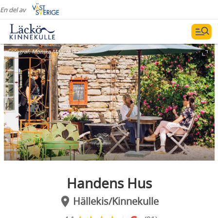
En del av
Fotograf:
Monika Manowska
Handens Hus
Hällekis/Kinnekulle