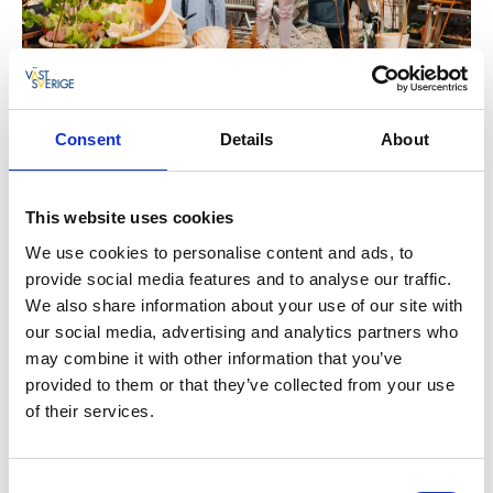
Consent
Details
About
This website uses cookies
We use cookies to personalise content and ads, to
provide social media features and to analyse our traffic.
We also share information about your use of our site with
our social media, advertising and analytics partners who
may combine it with other information that you’ve
Hitta hit kollektivt
provided to them or that they’ve collected from your use
Använd gärna
of their services.
resesökningstjänsten
sistamilenbilen.se
för att hitta
den bästa kombinationen av buss, tåg och Sista-
Milen-Bilen i Lidköping, Götene, Skara och Vara. Den
Consent