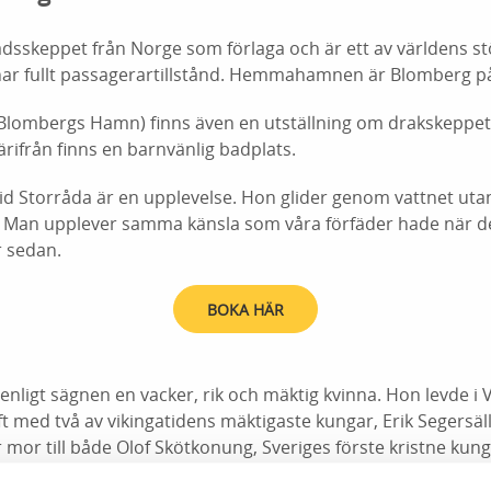
dsskeppet från Norge som förlaga och är ett av världens s
ar fullt passagerartillstånd. Hemmahamnen är Blomberg på
(Blombergs Hamn) finns även en utställning om drakskeppe
ärifrån finns en barnvänlig badplats.
rid Storråda är en upplevelse. Hon glider genom vattnet uta
ig. Man upplever samma känsla som våra förfäder hade när d
r sedan.
BOKA HÄR
 enligt sägnen en vacker, rik och mäktig kvinna. Hon levde i
ift med två av vikingatidens mäktigaste kungar, Erik Segersäl
r mor till både Olof Skötkonung, Sveriges förste kristne kun
 flera riken.