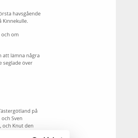
törsta havsgående
 Kinnekulle.
t och om
n att lämna några
e seglade över
 Västergötland på
l och Sven
g, och Knut den