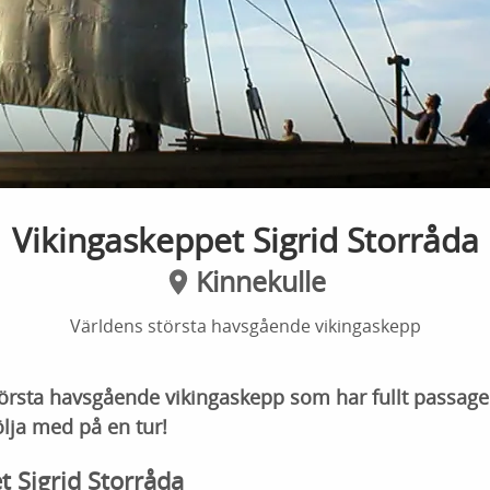
Vikingaskeppet Sigrid Storråda
Kinnekulle
Världens största havsgående vikingaskepp
törsta havsgående vikingaskepp som har fullt passager
lja med på en tur!
t Sigrid Storråda