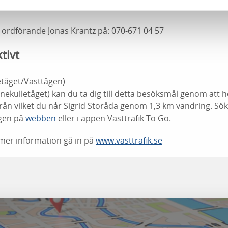
resor här!
 ordförande Jonas Krantz på: 070-671 04 57
ktivt
etåget/Västtågen)
ekulletåget) kan du ta dig till detta besöksmål genom att 
rån vilket du når Sigrid Storåda genom 1,3 km vandring. Sök 
ngen på
webben
eller i appen Västtrafik To Go.
r mer information gå in på
www.vasttrafik.se