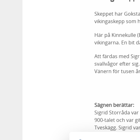
Skeppet har Goksta
vikingaskepp som h
Här på Kinnekulle 
vikingarna. En bit d
Att färdas med Sig
svallvågor efter s
Vänern för tusen å
Sägnen berättar:
Sigrid Storråda var
900-talet och var g
Tveskägg. Sigrid va
Store, härskare över