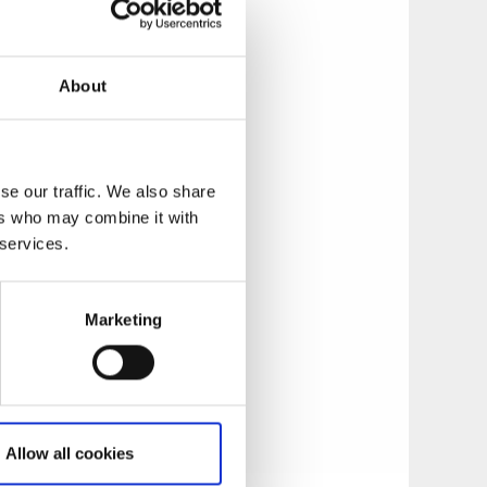
About
slott. Ta med
 ett vikingaskepp.
rråda
se our traffic. We also share
ers who may combine it with
besättning hyrs ut.
 services.
ror det stora
am det 17 ton tunga
Marketing
ppet bestämmer du
ler gör ett längre
dning av skeppet
å varje tur.
Allow all cookies