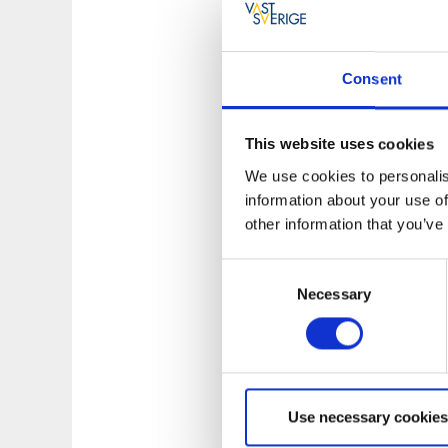
Åk med skep
Consent
Under sommaren kan
familjen och pickn
This website uses cookies
Bokningar och
We use cookies to personalis
information about your use of
Underhållet av Sigr
other information that you’ve
En tur kan vara ifr
skeppet. Det är en 
Consent
skeppet.
Necessary
Selection
En guidning av ske
själv Hur äventyret
äventyr med överna
där det ligger i Bl
Use necessary cookies
Skeppet är 24 m lån