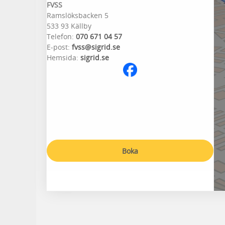
FVSS
Ramslöksbacken 5
533 93 Källby
Telefon:
070 671 04 57
E-post:
fvss@sigrid.se
Hemsida:
sigrid.se
Boka