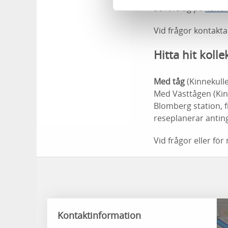
Se förslag på
kultur
Vid frågor kontakta
Hitta hit kolle
Med tåg
(Kinnekull
Med Västtågen (Kinn
Blomberg station, f
reseplanerar anti
Vid frågor eller fö
Kontaktinformation