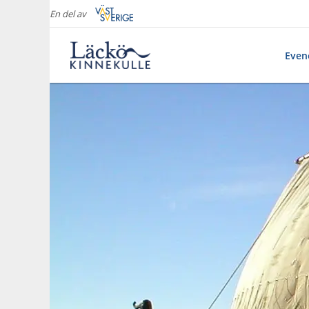
En del av
Eve