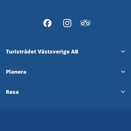
Turistrådet Västsverige AB
Tipsa om evenemang
Planera
Mediabank
Nyhetsbrev från Västsverige
Resa
Pressrum
Destinationer i Västsverige
Västtrafik - To Go Reseplanering
Redaktionen
Tillgänglighetsguide - TD
SJ
Turistrådet Västsverige AB