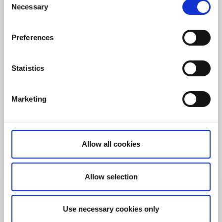
Necessary
Selection
Preferences
Statistics
Saltviks Camping
Grebbestad
Marketing
Samla gänget, familjen eller överraska din partner och
boka ett vedeldat bastutält precis vid strandkanten. Ta
ett kallbad i havet för att sedan krypa in i värmen och
njuta av en fantastisk vy.
Allow all cookies
Till hemsidan
Allow selection
Use necessary cookies only
Bastu & badtunna