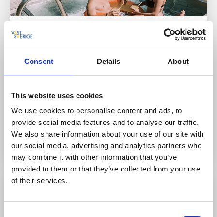
VANN Spa, Hotell & Konferens
Brastad
Consent
Details
About
På VANN finner du stilla vatten, varmt och kallt, inne
och ute. Värm dig i någon av våra bastur inne på spa.
Missa inte vår fantastiska fjordbastu precis intill
This website uses cookies
fjorden, njut av utsikten och ta dig ett härligt
svalkande dopp i fjorden året om.
We use cookies to personalise content and ads, to
provide social media features and to analyse our traffic.
We also share information about your use of our site with
Till hemsidan
our social media, advertising and analytics partners who
may combine it with other information that you’ve
provided to them or that they’ve collected from your use
of their services.
Bastu
Consent