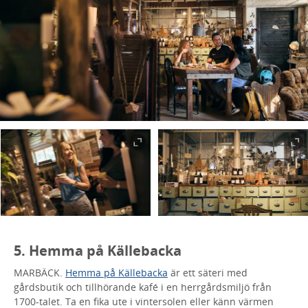
5. Hemma på Källebacka
MARBÄCK.
Hemma på Källebacka
är ett säteri med
gårdsbutik och tillhörande kafé i en herrgårdsmiljö från
1700-talet. Ta en fika ute i vintersolen eller känn värmen