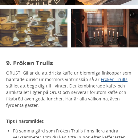
9. Fröken Trulls
ORUST. Gillar du att dricka kaffe ur blommiga finkoppar som
hämtade direkt ur mormors vintrinskåp så är
Fröken Trulls
stället att bege dig till i vinter. Det kombinerade kafé- och
antikstället ligger på Orust och serverar förutom kaffe och
fikabröd även goda luncher. Här är alla välkomna, även
fyrbenta gäster.
Tips i närområdet:
På samma gård som Fröken Trulls finns flera andra
verksamheter som du kan titta in hos efter kafferasten.