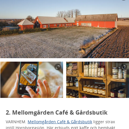
2. Mellomgården Café & Gårdsbutik
VARNHEM.
Mellomgården Café & Gårdsbutik
ligger strax
intill Hornborgasjön. Här erbjuds gott kaffe och hembakt