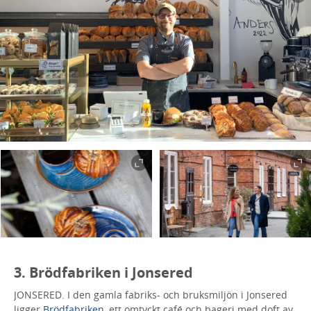
3. Brödfabriken i Jonsered
JONSERED. I den gamla fabriks- och bruksmiljön i Jonsered
ligger
Brödfabriken
, ett omtyckt café och bageri med doft av