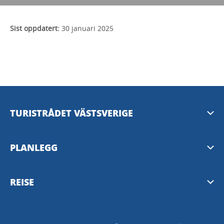
Sist oppdatert:
30 januari 2025
TURISTRÅDET VÄSTSVERIGE
Mediabank
PLANLEGG
Presserom
Nyhetsbrev fra Vest-Sverige
REISE
Personvern
Destinasjoner i Vest-Sverige
Västtrafik reiseplanlegger