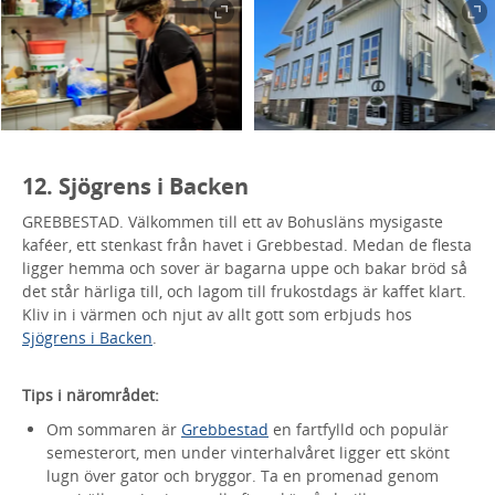
12. Sjögrens i Backen
GREBBESTAD. Välkommen till ett av Bohusläns mysigaste
kaféer, ett stenkast från havet i Grebbestad. Medan de flesta
ligger hemma och sover är bagarna uppe och bakar bröd så
det står härliga till, och lagom till frukostdags är kaffet klart.
Kliv in i värmen och njut av allt gott som erbjuds hos
Sjögrens i Backen
.
Tips i närområdet:
Om sommaren är
Grebbestad
en fartfylld och populär
semesterort, men under vinterhalvåret ligger ett skönt
lugn över gator och bryggor. Ta en promenad genom