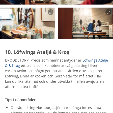
10. Löfwings Ateljé & Krog
BRODDETORP. Precis som namnet antyder är
Löfwings Ateljé
& & Krog
ett ställe som kombinerar två goda ting i livet –
vackra tavlor och något gott att äta. Gården drivs av paret
Löfwing, Linda är kocken och Göran står för måleriet. Här
kan du fika, äta mat och under utvalda tillfällen avnjuta en
afternoon tea-buffé.
Tips i närområdet:
Området kring Hornborgasjön har många intressanta
platser att upptäcka. Vill du komma nära sjön och spana