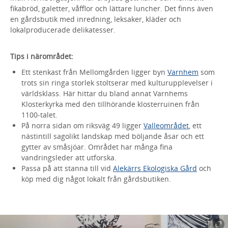
fikabröd, galetter, våfflor och lättare luncher. Det finns även
en gårdsbutik med inredning, leksaker, kläder och
lokalproducerade delikatesser.
Tips i närområdet:
Ett stenkast från Mellomgården ligger byn
Varnhem
som
trots sin ringa storlek stoltserar med kulturupplevelser i
världsklass. Här hittar du bland annat Varnhems
Klosterkyrka med den tillhörande klosterruinen från
1100-talet.
På norra sidan om riksväg 49 ligger
Valleområdet
, ett
nästintill sagolikt landskap med böljande åsar och ett
gytter av småsjöar. Området har många fina
vandringsleder att utforska.
Passa på att stanna till vid
Alekärrs Ekologiska Gård
och
köp med dig något lokalt från gårdsbutiken.