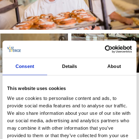
Consent
Details
About
7. Conditori Nordpolen
This website uses cookies
VARA. Gör ett besök på det klassiska
Conditori Nordpolen
,
We use cookies to personalise content and ads, to
ett konditori med anor från 1903 då systrarna Alma och
provide social media features and to analyse our traffic.
Alvida Jansson startade verksamheten. Här står hantverket i
We also share information about your use of our site with
fokus med bakverk, bröd och klassiska konditorifavoriter
our social media, advertising and analytics partners who
som bakas med stor omsorg. Miljön är varm och tidlös,
may combine it with other information that you’ve
perfekt för en fika eller lunchpaus mitt i Vara.
provided to them or that they’ve collected from your use