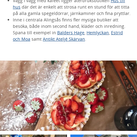
Vägg i vägg med kaféet ligger återbruksbutiken
Hus till
hus
där det är enkelt att strosa runt en stund för att titta
på alla gamla spegeldörrar, järnkaminer och fina pryttlar.
Inne i centrala Alingsås finns fler mysiga butiker att
besöka, både inom second hand, kläder och inredning.
Spana till exempel in
Balders Hage
,
Hemlyckan
,
Estrid
och Moa
samt
Antikt Ateljé Skärvan
.