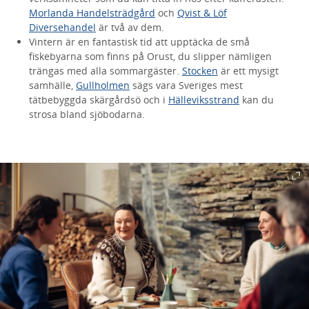
Morlanda Handelsträdgård
och
Qvist & Löf
Diversehandel
är två av dem.
Vintern är en fantastisk tid att upptäcka de små
fiskebyarna som finns på Orust, du slipper nämligen
trängas med alla sommargäster.
Stocken
är ett mysigt
samhälle,
Gullholmen
sägs vara Sveriges mest
tätbebyggda skärgårdsö och i
Hälleviksstrand
kan du
strosa bland sjöbodarna.