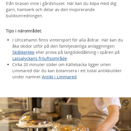
från brasan inne i gårdshuset. Här kan du köpa med dig
garn, hantverk och delar av den inspirerande
butiksinredningen.
Tips i närområdet:
I Ulricehamn finns vintersport för alla åldrar. Här kan du
åka skidor utför på den familjevänliga anläggningen
SkiBikeHike
eller prova på längdskidåkning i spåren på
Lassalyckans friluftsområde
.
Cirka 20 minuter söder om Källebacka ligger orten
Limmared där du kan botanisera i ett tiotal antikbutiker
under namnet
Antikt i Limmared
.