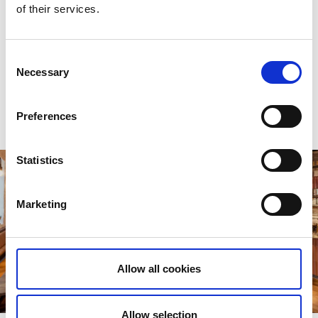
of their services.
Tips i närområdet:
Ta en promenad i centrala Vara, där små butiker och
lokala verksamheter ligger samlade på korta avstånd.
Consent
Kulturintresserade kan passa på att kolla in
Necessary
Selection
evenemangskalendern för
Vara Konserthus
, som lockar
med konserter och föreställningar året om.
Preferences
Statistics
Marketing
Allow all cookies
Allow selection