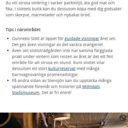
du vill strosa omkring i vacker parkmiljö, äta god mat och
fika. I slottets butik kan du dessutom köpa med dig godsaker
som skorpor, marmelader och nybakat bröd.
Tips i närområdet:
Gunnebo Slott är öppet för
guidade visningar
året om.
Det ges även visningar av det vackra orangeriet.
Även om slottsträdgården inte har samma färgglada
prakt under vintern som resten av året är det ett fint
område för att strosa en stund. Runt slottet vilar
dessutom ett stort
kulturreservat
med många
barnvagnsvänliga promenadstigar.
På andra sidan av Stensjön kan du upptäcka många
spännande föremål och historier på
Mölndals
Stadsmuseum
. Det är fri entré!