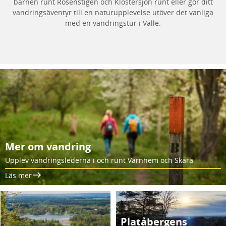
barnen runt Rosenstigen och Klostersjön runt eller gör ditt
vandringsäventyr till en naturupplevelse utöver det vanliga
med en vandringstur i Valle.
Mer om vandring
Upplev vandringslederna i och runt Varnhem och Skara
Läs mer
Platåbergens