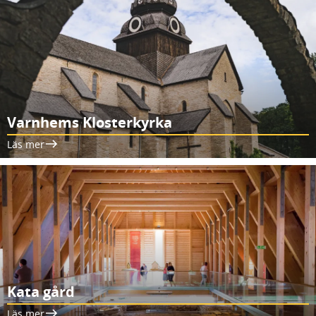
Varnhems Klosterkyrka
Läs mer
Kata gård
Läs mer