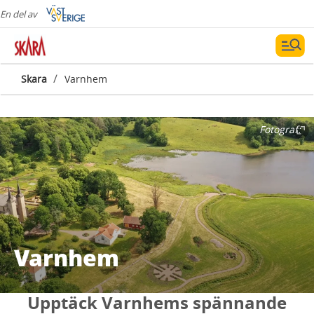
En del av
/
Skara
Varnhem
Fotograf:
Varnhem
Upptäck Varnhems spännande