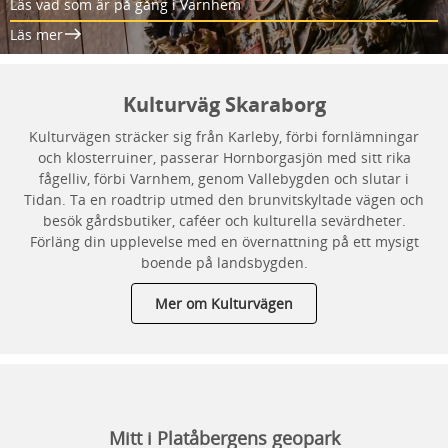
Läs vad som är på gång i Varnhem
Läs mer
Kulturväg Skaraborg
Kulturvägen sträcker sig från Karleby, förbi fornlämningar
och klosterruiner, passerar Hornborgasjön med sitt rika
fågelliv, förbi Varnhem, genom Vallebygden och slutar i
Tidan. Ta en roadtrip utmed den brunvitskyltade vägen och
besök gårdsbutiker, caféer och kulturella sevärdheter.
Förläng din upplevelse med en övernattning på ett mysigt
boende på landsbygden.
Mer om Kulturvägen
Mitt i Platåbergens geopark