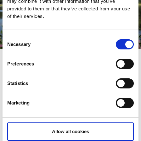
may combine it with other information that you’ve
provided to them or that they’ve collected from your use
of their services.
Klostersjön
Njut av miljön runt Klostersjön med vandring eller en lugn
stund.
Consent
Läs mer
Necessary
Selection
Preferences
Statistics
Marketing
Allow all cookies