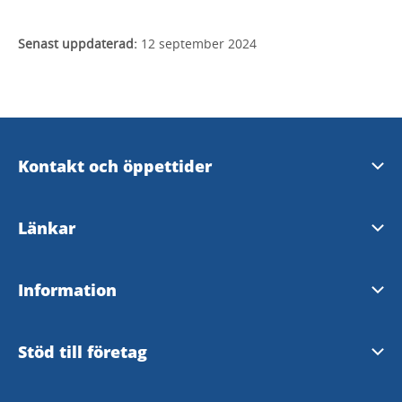
Senast uppdaterad:
12 september 2024
Kontakt och öppettider
Skara Kontaktcenter
Länkar
Öppettider i Varnhem
Skara kommun
Information
Upplev Skara på Facebook
Hornborgasjön
Broschyrer och kartor
Stöd till företag
Upplev Skara på Instagram
Västtrafik
Marknadsför ditt evenemang gratis!