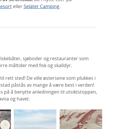
Resort
eller
Seläter Camping
.
 fiskebåter, sjøboder og restauranter som
rre måltider med fisk og skalldyr.
l rett sted! De ville østersene som plukkes i
estad påstås av mange å være best i verden!
ss på å benytte anledningen til utsiktstoppen,
avna og havet.