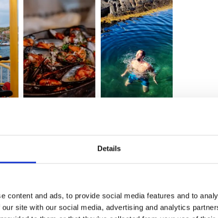
ydkoster, fordi øya er nærmest bilfri. For deg
n, finnes det også gode muligheter for å
Details
tleie og guidede turer finnes hos
Koster
Kläpphagen
noe vi virkelig anbefaler. Det er et
e content and ads, to provide social media features and to analy
ngen og restauranten setter en ekstra gylden
 our site with our social media, advertising and analytics partn