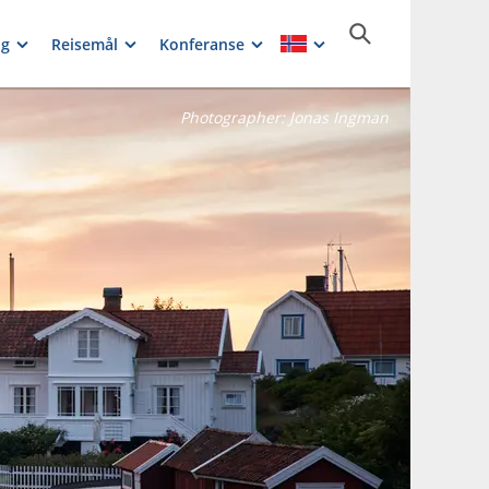
ng
Reisemål
Konferanse
Photographer:
Jonas Ingman