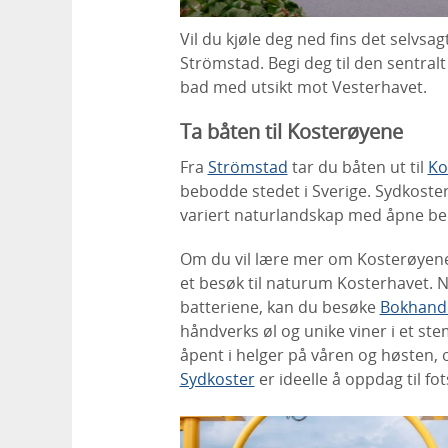
Vil du kjøle deg ned fins det selvsa
Strömstad. Begi deg til den sentral
bad med utsikt mot Vesterhavet.
Ta båten til Kosterøyene
Fra
Strömstad
tar du båten ut til
Ko
bebodde stedet i Sverige. Sydkoster
variert naturlandskap med åpne bei
Om du vil lære mer om Kosterøyen
et besøk til naturum Kosterhavet. Nå
batteriene, kan du besøke
Bokhand
håndverks øl og unike viner i et ste
åpent i helger på våren og høsten
Sydkoster
er ideelle å oppdag til fot