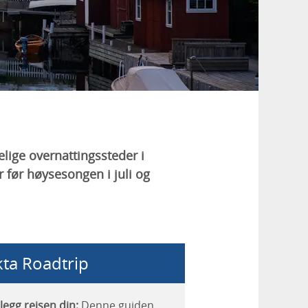
elige overnattingssteder i
r før høysesongen i juli og
kta Roadtrip
legg reisen din:
Denne guiden