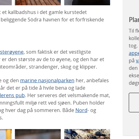
gt et kallbadshus i det gamle kurstedet
Pla
t beliggende Södra havnen for et forfriskende
Til 
koll
tog.
sterøyene
, som faktisk er det vestligste
appe
 er den største av de to øyene, og den har et
på
v
teområder, strandenger, skog og klipper.
den 
ekse
e og den
marine nasjonalparken
her, anbefales
døgn
r det er på tide å hvile bena og lade
lerens pub
. Her serveres det velsmakende mat,
mningsfullt miljø rett ved sjøen. Puben holder
, og hver dag på sommeren. Både
Nord
- og
s.