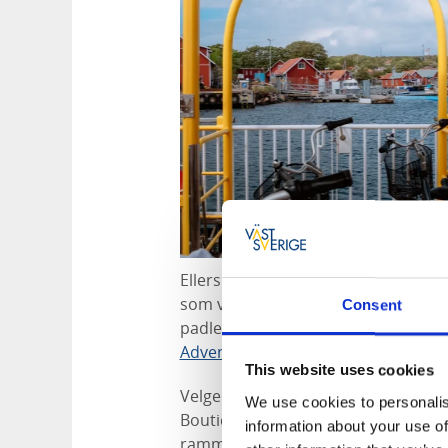
Ellers er det
sykkel
som gjelder på S
som vil komme enda nærmere nature
Consent
padle kajakk mellom øyene. Kajakku
Adventures.
This website uses cookies
Velger du å overnatte på Koster, er
We use cookies to personalis
Boutique Hotel hvor både overnatti
information about your use of
ramme rundt besøket ditt.