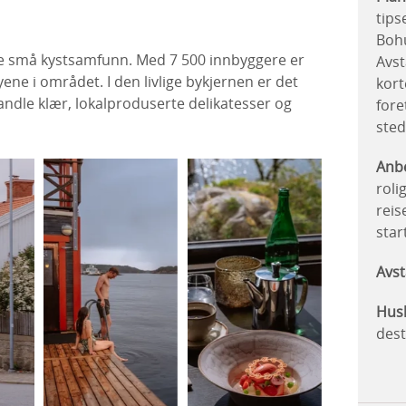
tips
Bohu
e små kystsamfunn. Med 7 500 innbyggere er
Avs
ene i området. I den livlige bykjernen er det
kort
ndle klær, lokalproduserte delikatesser og
fore
sted
Anbe
roli
reis
star
Avst
Hus
dest