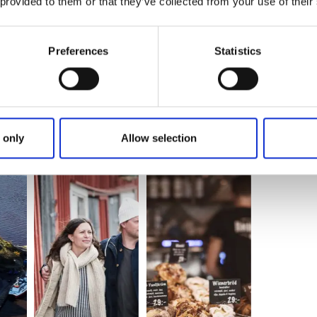
 provided to them or that they’ve collected from your use of their
Preferences
Statistics
e. Ta båten tilbake til Strömstad og sjekk inn
gger på en halvøy i Strömstads havn. Om du er
 foreslår vi middag i hotellets restaurant. Har du
ertur til
Backlunds Bageri/Bistro & Bar
på
 only
Allow selection