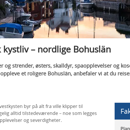
kystliv – nordlige Bohuslän
 og strender, østers, skalldyr, spaopplevelser og kos
 oppleve et roligere Bohuslän, anbefaler vi at du reise
tkysten byr på alt fra ville klipper til
Fa
gelig alltid tilstedeværende – noe som legges
opplevelser og severdigheter.
Plan