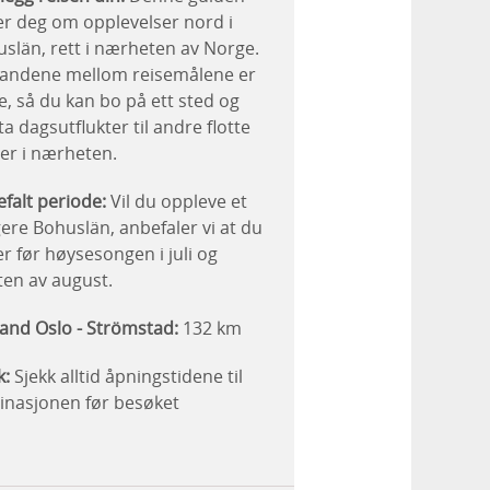
er deg om opplevelser nord i
slän, rett i nærheten av Norge.
tandene mellom reisemålene er
e, så du kan bo på ett sted og
ta dagsutflukter til andre flotte
er i nærheten.
falt periode:
Vil du oppleve et
gere Bohuslän, anbefaler vi at du
er før høysesongen i juli og
ten av august.
and Oslo - Strömstad:
132 km
k:
Sjekk alltid åpningstidene til
inasjonen før besøket