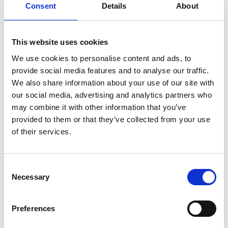
Consent
Details
About
bakom de norska fjälltopparna i norr.
This website uses cookies
We use cookies to personalise content and ads, to
provide social media features and to analyse our traffic.
We also share information about your use of our site with
our social media, advertising and analytics partners who
may combine it with other information that you’ve
provided to them or that they’ve collected from your use
of their services.
Fotograf:
Örjan Karlsson
Consent
Necessary
Selection
Fakta om leden
Längd:
Preferences
På Nordkoster finns det flera leder att välja på. Om du