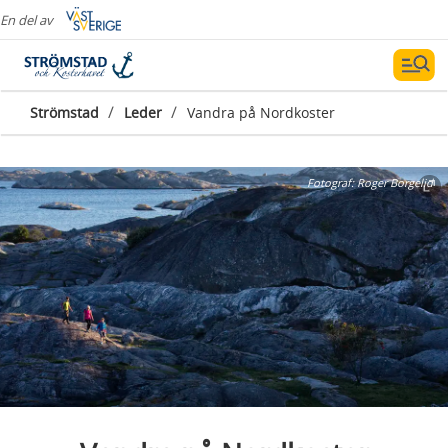
En del av
/
/
Strömstad
Leder
Vandra på Nordkoster
Fotograf:
Roger Borgelid