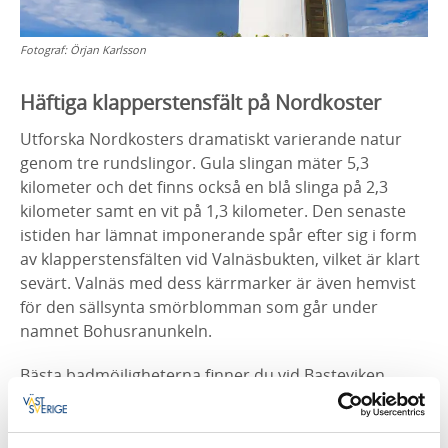
Fotograf:
Örjan Karlsson
Häftiga klapperstensfält på Nordkoster
Utforska Nordkosters dramatiskt varierande natur
genom tre rundslingor. Gula slingan mäter 5,3
kilometer och det finns också en blå slinga på 2,3
kilometer samt en vit på 1,3 kilometer. Den senaste
istiden har lämnat imponerande spår efter sig i form
av klapperstensfälten vid Valnäsbukten, vilket är klart
sevärt. Valnäs med dess kärrmarker är även hemvist
för den sällsynta smörblomman som går under
namnet Bohusranunkeln.
Bästa badmöjligheterna finner du vid Basteviken,
Norrvikarna och Hasslevikarna. Från fyrarna på
Högen, Kosters högsta punkt, bjuds en hänförande
utsikt där du under en klar kväll kan se solen gå ned