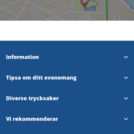
Information
Broschyrer & kartor
Tipsa om ditt evenemang
Strömstad Turistbyrå
Tipsaformulär
Diverse trycksaker
Våra InfoPoints
Tryckt turistmaterial
Vi rekommenderar
Vanliga frågor & svar
Cykelkarta Strömstad