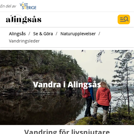
En del av
/
/
/
Alingsås
Se & Göra
Naturupplevelser
Vandringsleder
Vandra i Alingsås
Vandring för livsnjutare