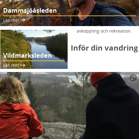
Dammsjöåsleden
Läs mer
avkoppling och rekreation.
Inför din vandring
Vildmarksleden
Läs mer