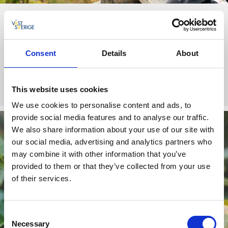
Nolhaga berg
Det här reservatet består av två berg men en klyfta kallad
"Klämma". Här får du njuta av lummig bokskog, smala
Consent
Details
About
promenadstigar och en milsvid vy över staden.
Upptäck Nolhaga berg
This website uses cookies
We use cookies to personalise content and ads, to
provide social media features and to analyse our traffic.
We also share information about your use of our site with
our social media, advertising and analytics partners who
may combine it with other information that you’ve
provided to them or that they’ve collected from your use
of their services.
Consent
Necessary
Selection