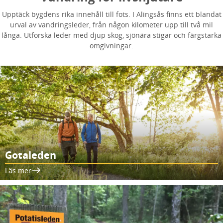
Upptäck bygdens rika innehåll till fots. I Alingsås finns ett blandat
urval av vandringsleder, från någon kilometer upp till två mil
långa. Utforska leder med djup skog, sjönära stigar och färgstarka
omgivningar.
Gotaleden
Läs mer