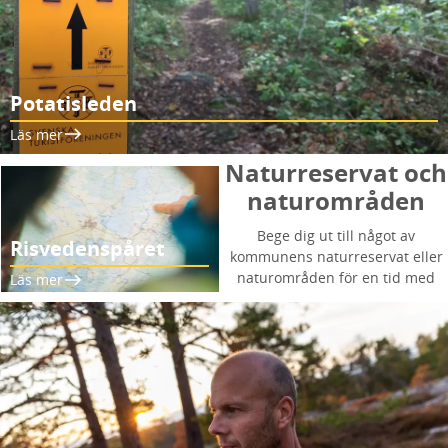
Potatisleden
Läs mer
Naturreservat och
naturområden
Bege dig ut till något av
Risvedenspåret
kommunens naturreservat eller
naturområden för en tid med
Läs mer