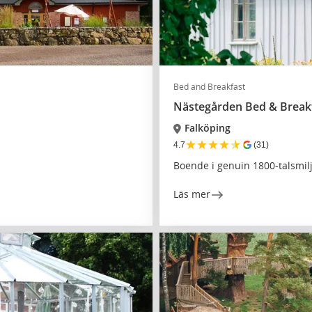
Bed and Breakfast
Nästegården Bed & Break
Falköping
★
★
★
★
★
4.7
(31)
Boende i genuin 1800-talsmil
Läs mer