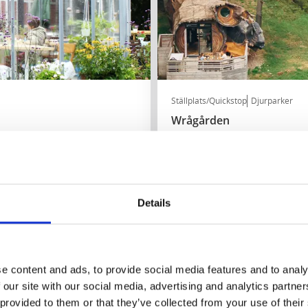
Ställplats/Quickstop
Djurparker
Wrågården
Falköping
★
★
★
★
★
4.3
(459)
Boende i en älg bland älgar
Details
Läs mer
e content and ads, to provide social media features and to analy
 our site with our social media, advertising and analytics partn
 provided to them or that they’ve collected from your use of their