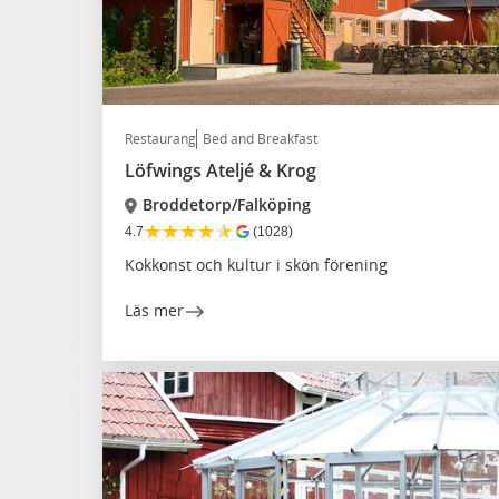
Restaurang
Bed and Breakfast
Löfwings Ateljé & Krog
Broddetorp/Falköping
★
★
★
★
★
4.7
(1028)
Kokkonst och kultur i skön förening
Läs mer