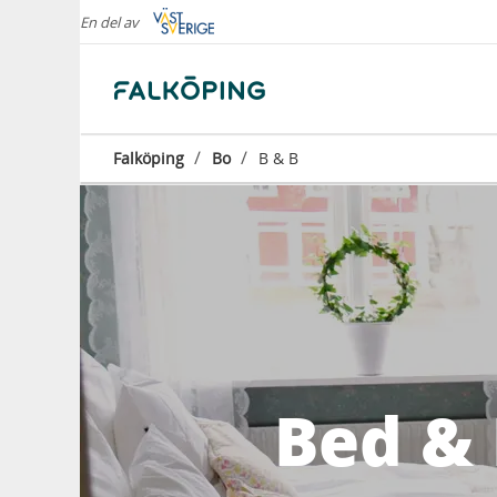
En del av
/
/
Falköping
Bo
B & B
Bed & 