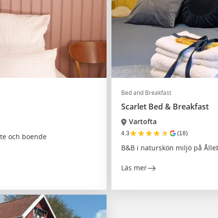
Bed and Breakfast
Scarlet Bed & Breakfast
Vartofta
★
★
★
★
★
4.3
(18)
ete och boende
B&B i naturskön miljö på Ålle
Läs mer