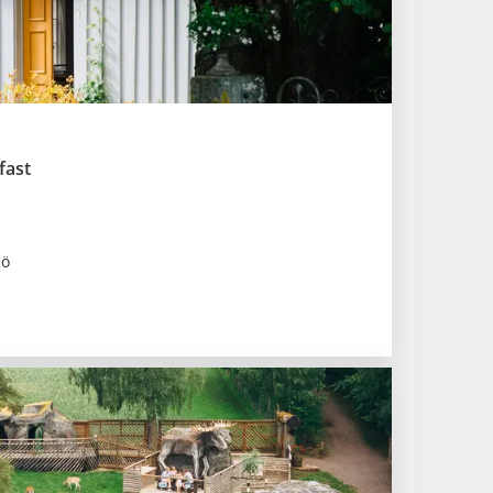
fast
jö