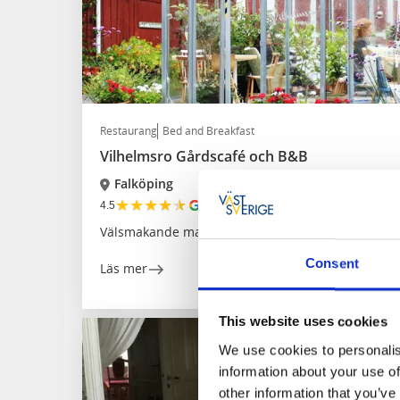
Restaurang
Bed and Breakfast
Vilhelmsro Gårdscafé och B&B
Falköping
★
★
★
★
★
4.5
(375)
Välsmakande mat och fika i anrik lantbruksmiljö
Consent
Läs mer
This website uses cookies
We use cookies to personalis
information about your use of
other information that you’ve