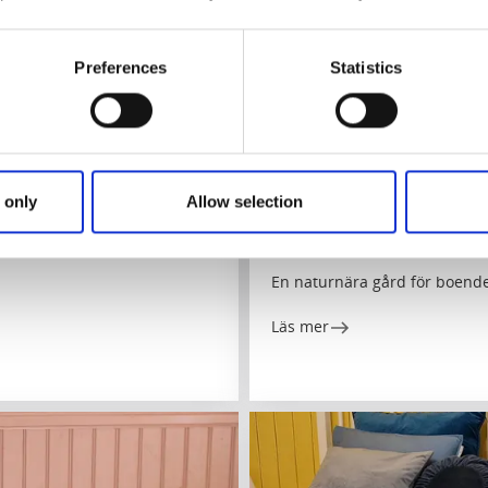
Preferences
Statistics
Stugor och stugbyar
Bed and Break
 only
Allow selection
Torpa Gård & Ängar
Floby
En naturnära gård för boende
Läs mer