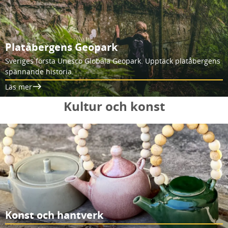
Platåbergens Geopark
Sveriges första Unesco Globala Geopark. Upptäck platåbergens
spännande historia.
Läs mer
Kultur och konst
Konst och hantverk