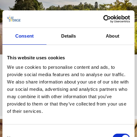
Consent
Details
About
This website uses cookies
Kulturväg Skaraborg
We use cookies to personalise content and ads, to
provide social media features and to analyse our traffic.
Genom vårt vackra landskap ringlar Kulturväg Skaraborg en
brun/vit skyltad turistväg från Karleby till Tidan. Upptäck en
We also share information about your use of our site with
mängd spännande besöksmål, caféer och vacker natur.
our social media, advertising and analytics partners who
may combine it with other information that you’ve
Mer om Kulturväg Skaraborg
provided to them or that they’ve collected from your use
of their services.
Consent