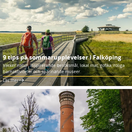
9 tips på sommarupplevelser i Falköping
Vacker natur, inspirerande besöksmål, lokal mat, gofika, roliga
barnaktiviteter och spännande museer.
Läs mer