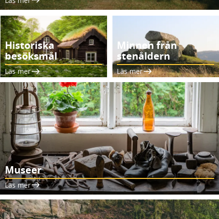
Läs mer
Historiska
Minnen från
besöksmål
stenåldern
Läs mer
Läs mer
Museer
Läs mer