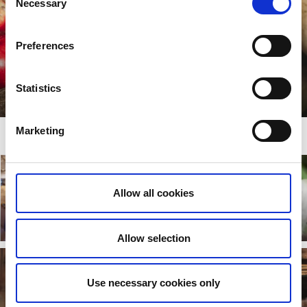
Necessary
Selection
Preferences
Gårdsbutiker
Goda lokala smaker!
Statistics
Läs mer
Vad vill du göra idag?
Marketing
Semester med
Allow all cookies
Shopping
hund
Läs mer
Läs mer
Allow selection
Use necessary cookies only