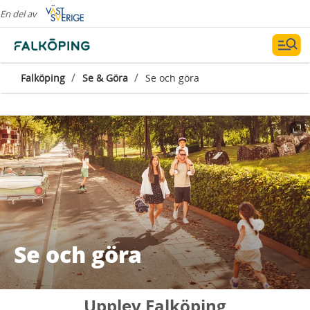
En del av
/
/
Falköping
Se & Göra
Se och göra
Se och göra
Upplev Falköping