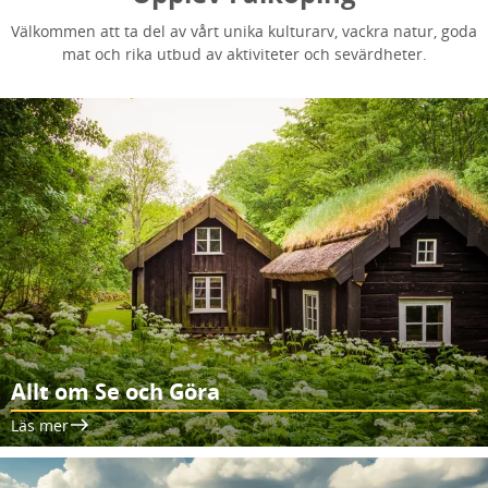
Välkommen att ta del av vårt unika kulturarv, vackra natur, goda
mat och rika utbud av aktiviteter och sevärdheter.
Allt om Se och Göra
Läs mer