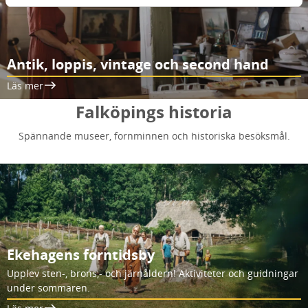
Antik, loppis, vintage och second hand
Läs mer
Falköpings historia
Spännande museer, fornminnen och historiska besöksmål.
Ekehagens forntidsby
Upplev sten-, brons,- och järnåldern! Aktiviteter och guidningar
under sommaren.