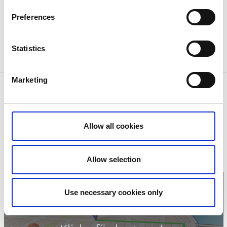
vistelse får du tillgång till toaletter, dusch, el, vatten
Preferences
och fri wi-fi. Tyvärr ingen möjlighet att tömma
gråvatten. 1 entrébiljett till Åsle tå ingår.
Statistics
Marketing
Kontaktinformation
Åsle Tå
Åsle, Mularp & Tiarps Hembygdsförening
52191 Falköping
Allow all cookies
Telefon:
0515 360 48
E-post:
info@asleta.se
Hemsida:
asleta.se
Allow selection
Use necessary cookies only