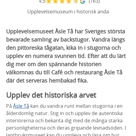
★
★
★
★
★
4,5
(763)
Upplevelsemuseum i historisk anda
Upplevelsemuseet Åsle Tå har Sveriges största
bevarade samling av backstugor. Vandra längs
den pittoreska tågatan, kika in i stugorna och
upplev en numera svunnen tid. Efter att du lärt
dig mer om den spännande historien
välkomnas du till Café och restaurang Åsle Tå
där det serveras hembakad fika.
Upplev det historiska arvet
På
Åsle Tå
kan du vandra runt mellan stugorna i en
ålderdomlig natur. Stig in och upplev de autentiska
interiörerna och bekanta dig med de många starka
personligheterna och deras gripande levnadsöden. I
lantbruksmuseet kan du uppleva och läsa om hur