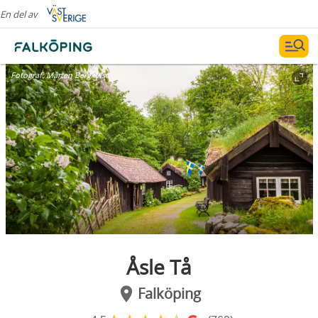
En del av
Fotograf:
Mårten Bergkvist
Åsle Tå
Falköping