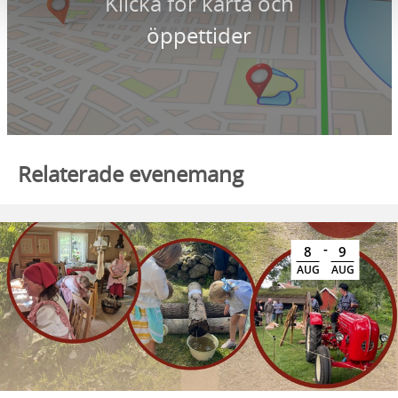
Klicka för karta och
öppettider
Relaterade evenemang
-
8
9
AUG
AUG