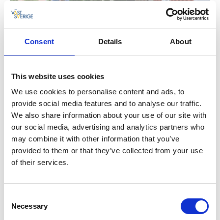
Consent
Details
About
This website uses cookies
We use cookies to personalise content and ads, to
En omgivning rik på historia
provide social media features and to analyse our traffic.
We also share information about your use of our site with
Det finns mycket historia bevarad i trakterna kring
our social media, advertising and analytics partners who
Åsle. Passa därför på att vandra längs Åsle mosse-
may combine it with other information that you’ve
leden och upptäck tydliga spår efter Åslebornas
provided to them or that they’ve collected from your use
torvtäkt. Du kan även besöka fyndplatsen för
of their services.
Åslevanten samt känna historiens vingslag från Slaget
vid Åsle 1389.
Consent
Ställplats
Necessary
Selection
Åsle tås ställplats hittar du på parkeringen. Under din