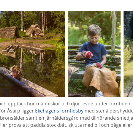
n och upptäck hur människor och djur levde under forntiden.
nför Åsarp ligger
Ekehagens forntidsby
med stenåldershyddo
n bronsålder samt en järnåldersgård med tillhörande smedja
ller prova att paddla stockbåt, skjuta med pil och båge eller