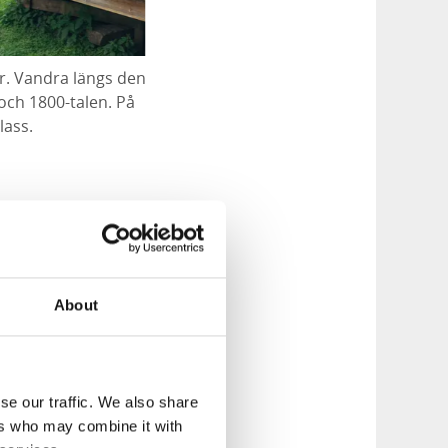
r. Vandra längs den
 och 1800-talen. På
lass.
r klassisk
ndla i
za. Vill du stanna
About
se our traffic. We also share
ers who may combine it with