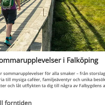
sommarupplevelser i Falköping
ar sommarupplevelser för alla smaker – från storsla
ia till mysiga caféer, familjeäventyr och unika besö
r och låt utflykten ta dig till några av Falbygdens a
ill forntiden