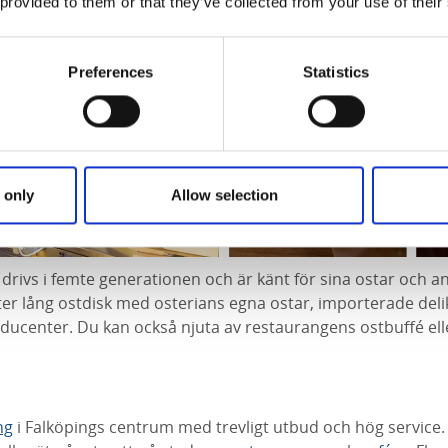
 provided to them or that they’ve collected from your use of their
Preferences
Statistics
 only
Allow selection
drivs i femte generationen och är känt för sina ostar och an
ter lång ostdisk med osterians egna ostar, importerade deli
ducenter. Du kan också njuta av restaurangens ostbuffé elle
ng
i Falköpings centrum med trevligt utbud och hög service.