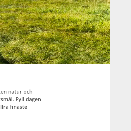
gen natur och
ksmål. Fyll dagen
llra finaste