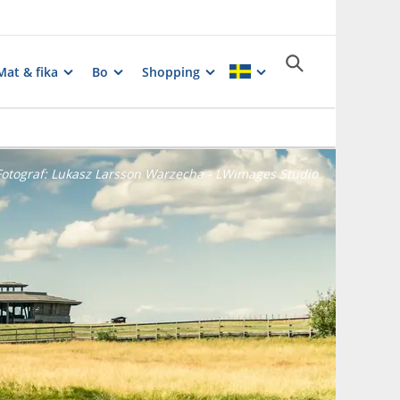
Mat & fika
Bo
Shopping
Fotograf:
Lukasz Larsson Warzecha - LWimages Studio