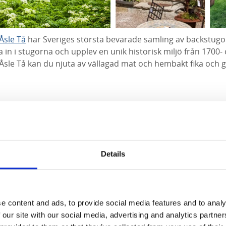
Åsle Tå
har Sveriges största bevarade samling av backstugo
a in i stugorna och upplev en unik historisk miljö från 1700-
sle Tå kan du njuta av vällagad mat och hembakt fika och g
från Åsle tå ligger inredningsbutiken
Hem till mig
med vacke
yliving stil.
sle ligger
Wrågården
, här kan du kika på älgar och bison, ha
la fotbollsgolf, , äta lunch, fika eller beställa in gårdens piz
Details
an du bo över i en stuga utformad som en älg eller bison.
shopping
e content and ads, to provide social media features and to analy
 our site with our social media, advertising and analytics partn