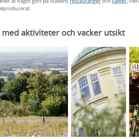
 eller ät något gott på stadens
restauranger
och
caféer.
Fler
kalproducerat.
 med aktiviteter och vacker utsikt