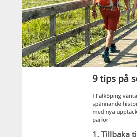
9 tips på 
I Falköping vänt
spännande histor
med nya upptäckte
pärlor
1. Tillbaka t