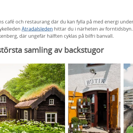
ns café och restaurang där du kan fylla på med energi unde
cykelleden
Ätradalsleden
hittar du i närheten av forntidsbyn
lkenberg, där ungefär hälften cyklas på bilfri banvall.
största samling av backstugor