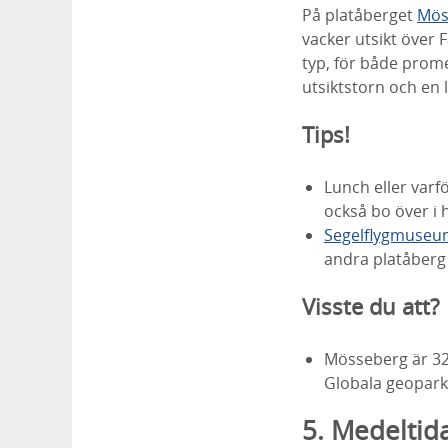
På platåberget
Mös
vacker utsikt över 
typ, för både prome
utsiktstorn och en 
Tips!
Lunch eller varf
också bo över i h
Segelflygmuse
andra platåber
Visste du att?
Mösseberg är 32
Globala geopark.
5. Medeltid