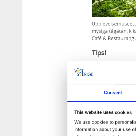
Upplevelsemuseet
mysiga tågatan, kik
Café & Restaurang Å
Tips!
Några kilometer 
inredning i countr
Någon mil från Å
gårdsbutiken, spe
Consent
lite längre så k
3. Ost och 
This website uses cookies
We use cookies to personalis
information about your use of