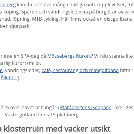
seberg
kan du uppleva många härliga naturupplevelser, frilu
Falköping. Spåren och vandringslederna på berget är av var
nad, löpning, MTB-cykling. Här finns också en discgolfbana, 
liten djurpark.
ör inte en SPA-dag på
Mössebergs Kurort?
Vill du stanna lit
ärlig kurortsmiljö.
um
, vandringsleder,
café, restaurang och minigolfbana
hittar
g
Ålleberg.
7 m över havet och ingår i
Platåbergens Geopark
- Sveriges
 I Västergötland finns 15 platåberg.
a klosterruin med vacker utsikt