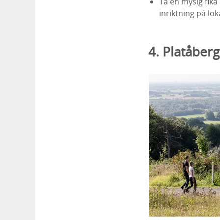
Ta en mysig fika
inriktning på lo
4. Platåberg