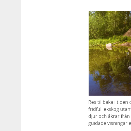
Res tillbaka i tide
fridfull ekskog uta
djur och åkrar frå
guidade visningar e