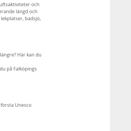
ftsaktiviteter och
ierande längd och
lekplatser, badsjö,
e längre? Här kan du
 du på Falköpings
 första Unesco