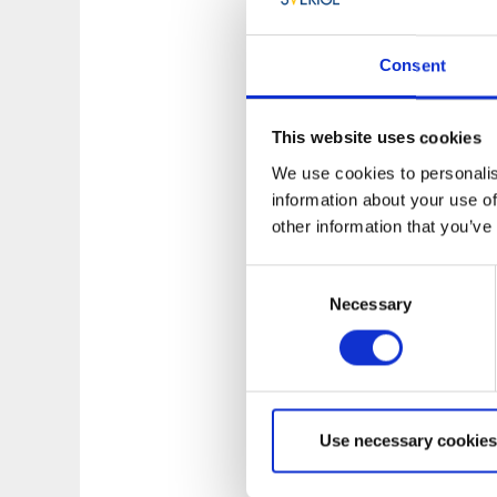
Allemansrätten byg
Consent
svenska naturen så
Allemansrätten anvä
allemansrätten är de
This website uses cookies
lov.
We use cookies to personalis
information about your use of
Läs mer om vad al
other information that you’ve
Consent
Necessary
Selection
Use necessary cookies