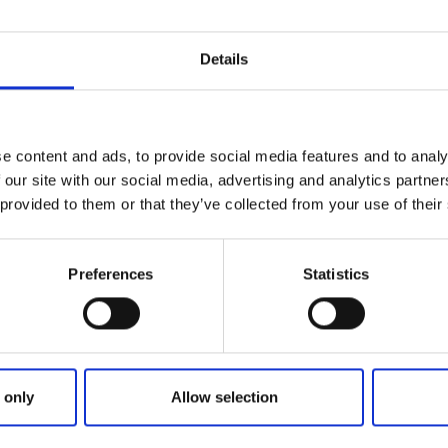
ger på orden "
inte störa - inte förstöra
". Det innebär att man
Details
 länge man inte stör djur och andra människor och inte för
nds i många olika situationer och gäller både på land och 
t tillåtet att tillfälligt och hänsynsfullt vistas på någons m
e content and ads, to provide social media features and to analy
 our site with our social media, advertising and analytics partn
lemansrätten innebär hos
Naturvårdsverket
och
Länsstyrels
 provided to them or that they’ve collected from your use of their
Preferences
Statistics
 only
Allow selection