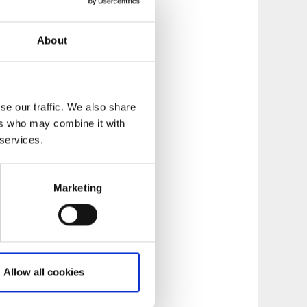
 får vistas i den
About
stör naturen.
på vatten. Tack vare
ark utan att be om
se our traffic. We also share
ers who may combine it with
en!
 services.
Marketing
Allow all cookies