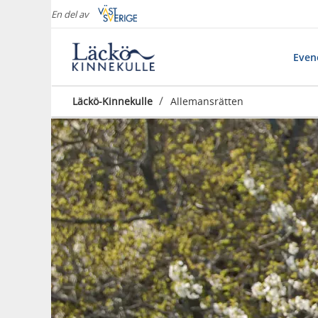
En del av
Eve
/
Läckö-Kinnekulle
Allemansrätten