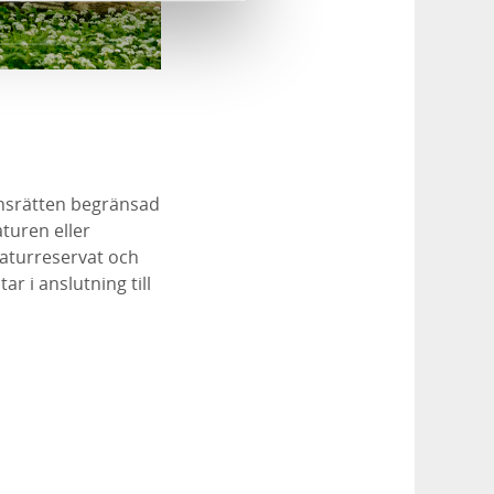
nsrätten begränsad
aturen eller
naturreservat och
 i anslutning till