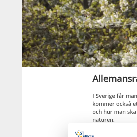
Allemansr
I Sverige får man
kommer också ett
och hur man ska f
naturen.
Vad är allema