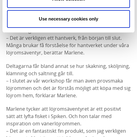
beredningen går till – från att siklöjorna kommer in till
att de förpackas på burk. Arbetet i beredningen sker
manuellt, genom att varje siklöja kläms för att avgöra
Use necessary cookies only
om det är en hona eller hane. I varje hona finns bara
en tumnagel med rom.
– Det är verkligen ett hantverk, från början till slut.
Många brukar få förståelse för hantverket under våra
löjromsäventyr, berättar Marlene.
Deltagarna får bland annat se hur skakning, sköljning,
klämning och saltning går till.
– I slutet av vår workshop får man även provsmaka
löjrommen och det är förstås möjligt att köpa med sig
löjrom hem, förklarar Marlene.
Marlene tycker att löjromsäventyret är ett positivt
sätt att lyfta fisket i Spiken. Och hon talar med
inspiration om vänerlöjrommen.
– Det är en fantastiskt fin produkt, som jag verkligen