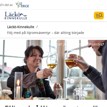
En del av
/
Läckö-Kinnekulle
Följ med på löjromsäventyr – där allting började
Fotograf:
Jonas Ingman - Bruksbild