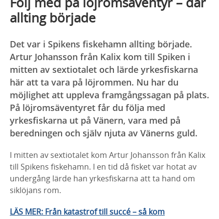
Följ med på löjromsäventyr – där
allting började
Det var i Spikens fiskehamn allting började.
Artur Johansson från Kalix kom till Spiken i
mitten av sextiotalet och lärde yrkesfiskarna
här att ta vara på löjrommen. Nu har du
möjlighet att uppleva framgångssagan på plats.
På löjromsäventyret får du följa med
yrkesfiskarna ut på Vänern, vara med på
beredningen och själv njuta av Vänerns guld.
I mitten av sextiotalet kom Artur Johansson från Kalix
till Spikens fiskehamn. I en tid då fisket var hotat av
undergång lärde han yrkesfiskarna att ta hand om
siklöjans rom.
LÄS MER: Från katastrof till succé – så kom