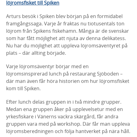
löjromsfisket till Spiken
Arturs besök i Spiken blev början på en formidabel
framgångssaga. Varje år fraktas nu tiotusentals ton
löjrom från Spikens fiskehamn. Många är de svenskar
som har fått möjlighet att njuta av denna delikatess.
Nu har du möjlighet att uppleva löjromsäventyret på
plats – där allting började.
Varje löjromsäventyr börjar med en
löjromsinspirerad lunch på restaurang Sjöboden –
där man även får höra historien om hur löjromsfisket
kom till Spiken.
Efter lunch delas gruppen in i två mindre grupper.
Medan ena gruppen åker på upplevelsetur med en
yrkesfiskare i Vänerns vackra skärgård, får andra
gruppen vara med på workshop. Där får man uppleva
löjromsberedningen och följa hantverket på nära håll.