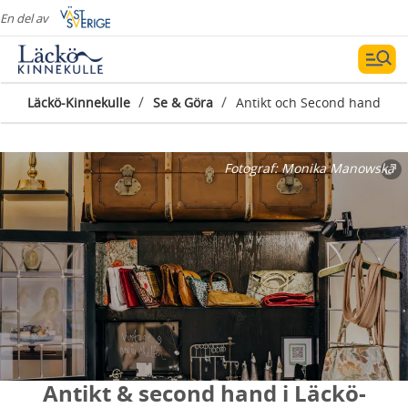
En del av
/
/
Läckö-Kinnekulle
Se & Göra
Antikt och Second hand
Fotograf:
Monika Manowska
Antikt & second hand i Läckö-