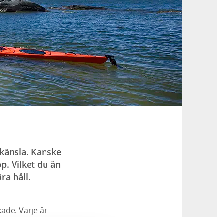
 känsla. Kanske
pp. Vilket du än
ra håll.
kade. Varje år