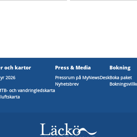
r och kartor
Press & Media
Bokning
hyr 2026
Pressrum på MyNewsDesk
Boka paket
Nyhetsbrev
Bokningsvillk
MTB- och vandringledskarta
iluftskarta