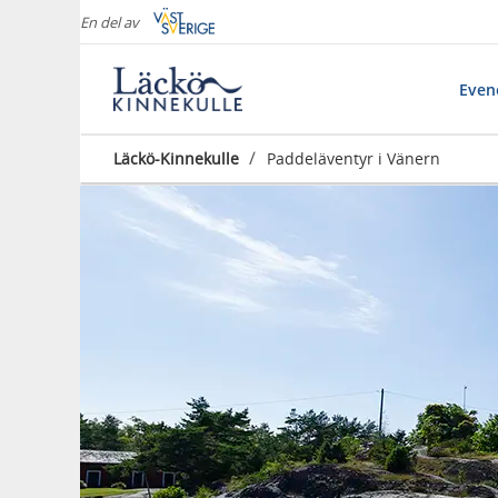
En del av
Eve
/
Läckö-Kinnekulle
Paddeläventyr i Vänern