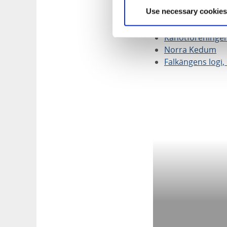
Use necessary cookies
Naven Outdoor E
Kayakomat vid K
Kanotföreningen
Norra Kedum
Falkängens logi, 