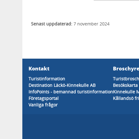
Senast uppdaterad:
7 november 2024
Kontakt
Broschyre
Turistinformation
Turistbrosc
Destination Läckö-Kinnekulle AB
Besökskarta
InfoPoints - bemannad turistinformation
Kinnekulle 
Företagsportal
Kållandsö fr
Vanliga frågor