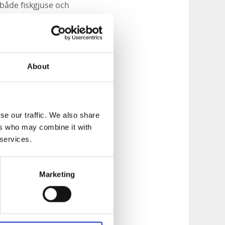
både fiskgjuse och
 även när det
några hundra meter
tastisk
About
ence
på en guidad
se our traffic. We also share
ers who may combine it with
pen ”Läckö
 services.
r man följa med och
t på Vänern under
Marketing
 ställen i