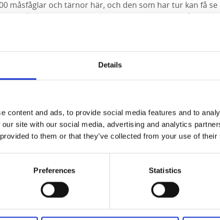
00 måsfåglar och tärnor här, och den som har tur kan få se 
s skärgård är tät och erbjuder lugna paddlingsförhållanden
som det öppna innanhavet och ytterskärgården bara ligger 
d den fem kilometer långa landspetsen Hindens rev är en fan
Details
e sig ut själv på Vänern kan följa med
Naven Outdoor Experi
r både för vuxna och för barn.
e content and ads, to provide social media features and to analy
 our site with our social media, advertising and analytics partn
ra paddelturen till ett riktigt äventyr kan man ladda ner ap
 provided to them or that they’ve collected from your use of their
lja med på den självguidade turen Vraksafari. Genom den få
epp och ta del av vrakens historier och får en inblick i live
a tur finns även som guidad tur med Naven.
Preferences
Statistics
t
jak eller kanot med dig finns det möjlighet att hyra på flera