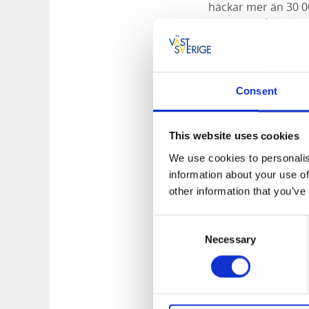
häckar mer än 30 0
havsörn. Kållandsö
blåser, samtidigt 
bort. Att paddla vi
naturupplevelse.
Consent
Guidad tur
Den som inte vill g
tur. Det finns ture
This website uses cookies
We use cookies to personalis
Vraksafari
information about your use of
För den som vill gö
other information that you’ve
Kinnekulle” och fö
upptäcka förlista sk
Consent
sekelskiftet. Denn
Necessary
Selection
Hyr kajak eller kano
Har du ingen egen ka
destinationen.