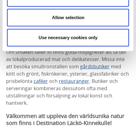
Den omväxlande naturen lockar även till klättring,
segelflyg, kitesurfing, bad, fiske, paddling,
Allow selection
fågelskådning, cykling, downhill, skidåkning med
mera. Aktiviteter du och dina vänner kan göra på
Use necessary cookies only
egen hand eller genom någon friluftsaktör.
Om smaken faller in finns goda möjligheter att ta del
av lokalproducerad mat och delikatesser. Missa inte
att besöka smultronställen som
gårdsbutiker
med
kött och grönt, fiskrökerier, ysterier, glassfabriker och
prisbelönta
caféer
och
restauranger
. Butiker och
serveringar kombineras dessutom ofta med
utställningar och försäljning av lokal konst och
hantverk.
Välkommen att uppleva den världsunika natur
som finns i Destination Läckö-Kinnekulle!