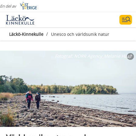
En del av
/
Läckö-Kinnekulle
Unesco och världsunik natur
Fotograf:
NORR Agency_Melanie Haas