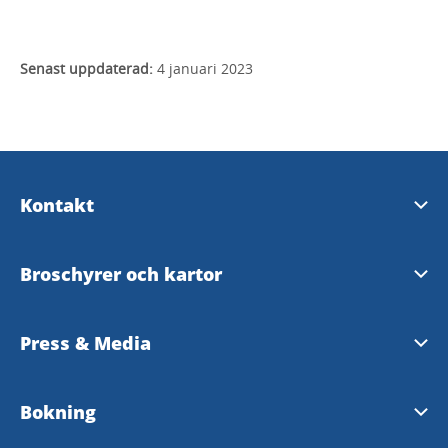
Senast uppdaterad:
4 januari 2023
Kontakt
Turistinformation
Broschyrer och kartor
Destination Läckö-Kinnekulle AB
Turistbroschyr 2026
Press & Media
InfoPoints - bemannad turistinformation
Besökskarta
Pressrum på MyNewsDesk
Bokning
Företagsportal
Kinnekulle MTB- och vandringledskarta