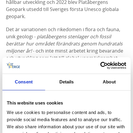
hållbar utveckling och 2022 blev Platåbergens
Geopark utsedd till Sveriges första Unesco globala
geopark.
Det är variationen och rikedomen i flora och fauna,
unik geologi -
platåbergens stenlager och fossil
berättar hur området förändrats genom hundratals
miljoner år!
- och inte minst arbetet kring bevarande
och utveckling som lett till global uppmärksamhet.
Fokus för både biosfärområdet och geoparken är att
öka kunskapen om dess natur- och kulturvärden och
bevara dem för kommande generationer. Samtidigt
Consent
Details
About
ska de utvecklas inom ramen för en hållbar
besöksnäring och stimulera till att nå de globala
miljömålen på lokal nivå.
This website uses cookies
We use cookies to personalise content and ads, to
Det västgötska platåbergslandskapet, med bland
provide social media features and to analyse our traffic.
annat
det blommande berget Kinnekulle
, är inte bara
We also share information about your use of our site with
världsunikt, utan har med sin bördiga jord också