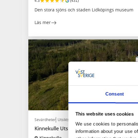
★
★
★
★
★
4.3
(431)
Den stora sjöns och staden Lidköpings museum
Läs mer
Consent
This website uses cookies
Sevärdheter
Utsiktsplats
We use cookies to personalis
Kinnekulle Utsiktstorn
information about your use of
Kinnekulle