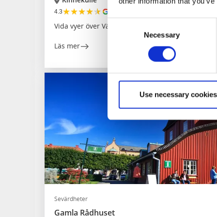
other information that you’ve
★
★
★
★
★
4.3
(615)
Consent
Vida vyer över Vänern
Necessary
Selection
Läs mer
Use necessary cookies
Sevärdheter
Gamla Rådhuset