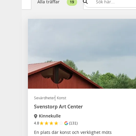
Alla träffar
19
Sevärdheter
Konst
Svenstorp Art Center
Kinnekulle
★
★
★
★
☆
4.8
(131)
En plats där konst och verklighet möts