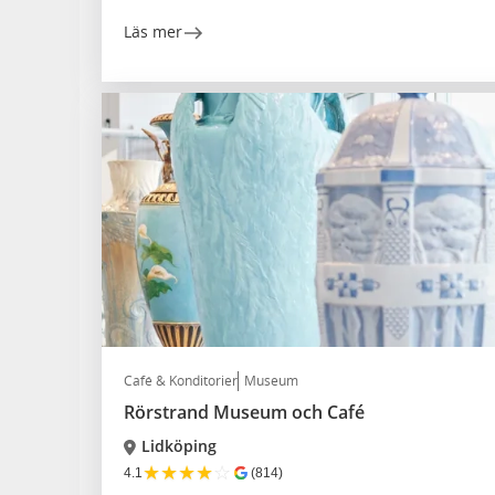
Läs mer
Café & Konditorier
Museum
Rörstrand Museum och Café
Lidköping
★
★
★
★
☆
4.1
(814)