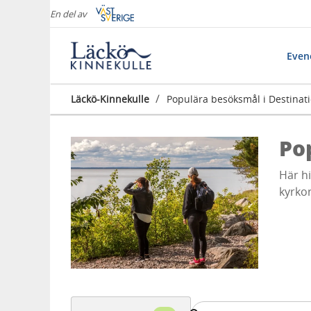
En del av
Eve
/
Läckö-Kinnekulle
Populära besöksmål i Destinat
Po
Här hi
kyrko