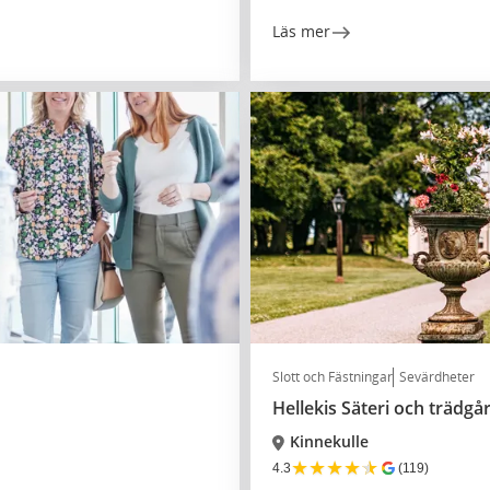
Läs mer
Slott och Fästningar
Sevärdheter
Hellekis Säteri och trädgå
Kinnekulle
★
★
★
★
★
4.3
(119)