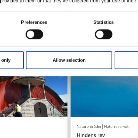
 provided to them or that they’ve collected from your use of their
Vackert rekreationsområde i 
Läs mer
Preferences
Statistics
 only
Allow selection
Naturområden
Naturreservat
Hindens rev