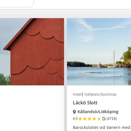
Hotell
Ställplats/Quickstop
Läckö Slott
Kållandsö/Lidköping
★
★
★
★
★
4.5
(4716)
Barockslottet vid Vänern med