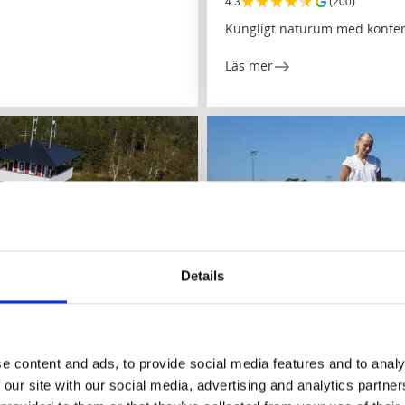
★
★
★
★
★
4.3
(200)
Kungligt naturum med konfere
Läs mer
Details
Sevärdheter
Parker och trädgårdar
e content and ads, to provide social media features and to analy
Framnäs strandpark
 our site with our social media, advertising and analytics partn
Lidköping