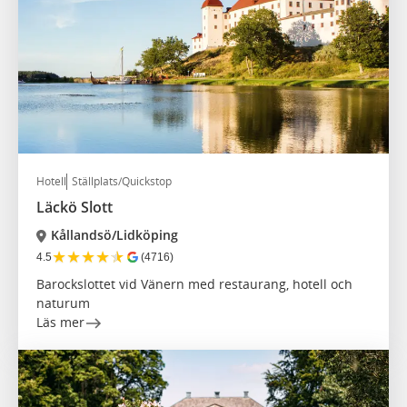
Hotell
Ställplats/Quickstop
Läckö Slott
Kållandsö/Lidköping
★
★
★
★
★
4.5
(4716)
Barockslottet vid Vänern med restaurang, hotell och
naturum
Läs mer