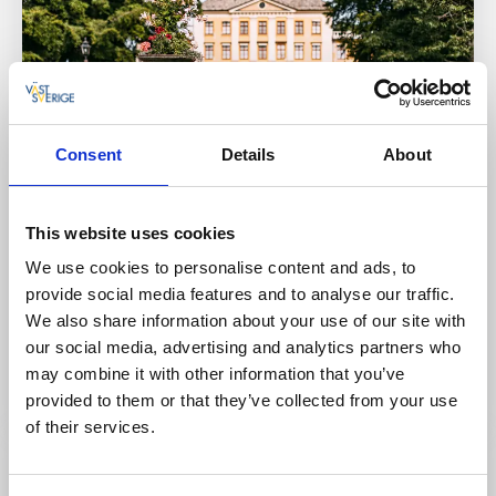
Consent
Details
About
Slott och Fästningar
Sevärdheter
This website uses cookies
Hellekis Säteri och trädgård
We use cookies to personalise content and ads, to
Kinnekulle
provide social media features and to analyse our traffic.
★
★
★
★
★
4.3
(119)
We also share information about your use of our site with
Ett säteri med ovanliga träd och en rosengård med
our social media, advertising and analytics partners who
gammaldags rosor
may combine it with other information that you’ve
Läs mer
provided to them or that they’ve collected from your use
of their services.