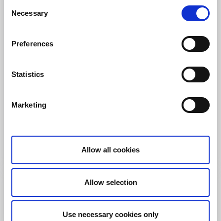
Consent
Necessary
Selection
Preferences
Statistics
Sevärdheter
Slott och Fästningar
Marketing
Hjelmsäter
Kinnekulle
Herrgård med anor från 1300 talet
Allow all cookies
Läs mer
Allow selection
Use necessary cookies only