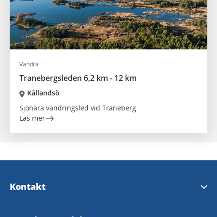
Vandra
Tranebergsleden 6,2 km - 12 km
Kållandsö
Sjönära vandringsled vid Traneberg
Läs mer
Kontakt
Turistinformation