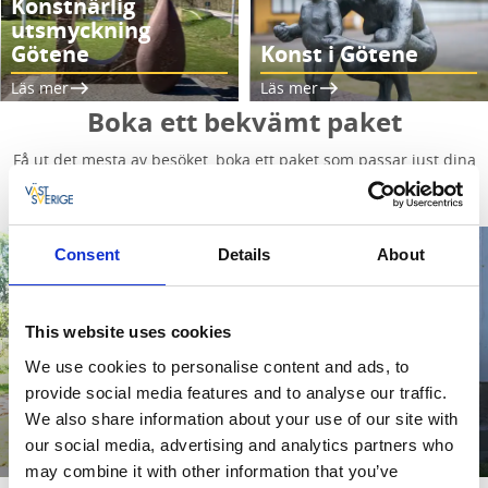
Konstnärlig
utsmyckning
Götene
Konst i Götene
Läs mer
Läs mer
Boka ett bekvämt paket
Få ut det mesta av besöket, boka ett paket som passar just dina
önskemål.
Consent
Details
About
This website uses cookies
We use cookies to personalise content and ads, to
Cykelpaket Biosfärleden
provide social media features and to analyse our traffic.
We also share information about your use of our site with
Upplev Kinnekulle från cykelsadeln
our social media, advertising and analytics partners who
Läs mer
may combine it with other information that you’ve