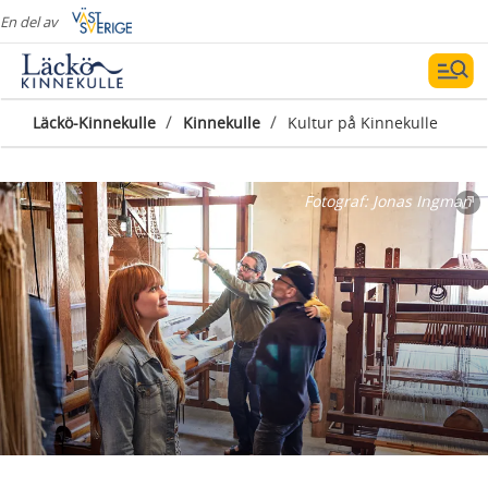
En del av
/
/
Läckö-Kinnekulle
Kinnekulle
Kultur på Kinnekulle
Fotograf:
Jonas Ingman