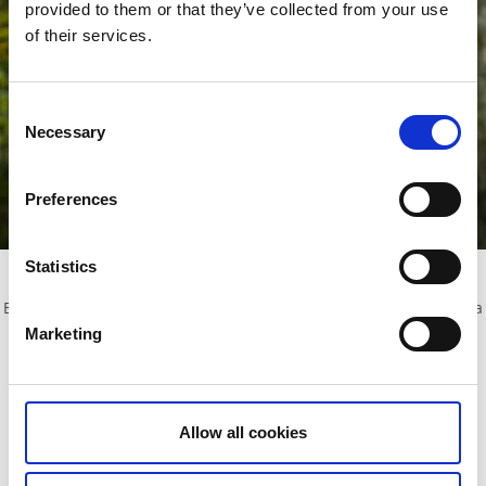
provided to them or that they’ve collected from your use
of their services.
Consent
Necessary
Selection
Spa & vandringspaket
Aktiv avkoppling i Lundsbrunn
Preferences
Läs mer
Utforska hela Kinnekullebygden
Statistics
Bo bekvämt, njut av god mat och fika i mysiga miljöer och utforska
de många besöksmål som finns på Kinnekulle med omnejd!
Marketing
Allow all cookies