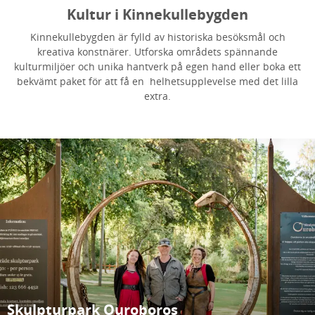
Kultur i Kinnekullebygden
Kinnekullebygden är fylld av historiska besöksmål och
kreativa konstnärer. Utforska områdets spännande
kulturmiljöer och unika hantverk på egen hand eller boka ett
bekvämt paket för att få en helhetsupplevelse med det lilla
extra.
Skulpturpark Ouroboros