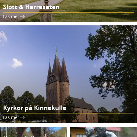
Slott & Herresäten
Läs mer
Kyrkor på Kinnekulle
Läs mer