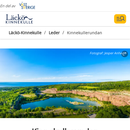
En del av
/
/
Läckö-Kinnekulle
Leder
Kinnekullerundan
Fotograf:
Jesper Anhede