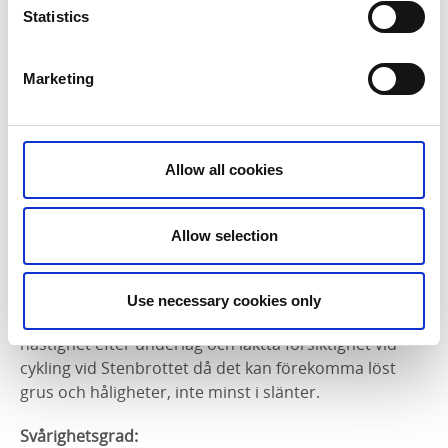
Fakta om leden
Statistics
Längd:
33 km
Marketing
Ungefärlig tid:
2,5 timme med elcykel exklusive stopp
Allow all cookies
Säkerhet:
Rutten går främst på lågtrafikerade landsvägar och
Allow selection
grusvägar. Den asfalterade landsvägen mellan
Törnsäter och Husaby via Kinne-Kleva kan sommartid
vara mycket trafikerad så var varsam! Grusvägarna
Use necessary cookies only
kan emellanåt vara något ojämna, så anpassa
hastighet efter underlag och iaktta försiktighet vid
cykling vid Stenbrottet då det kan förekomma löst
grus och håligheter, inte minst i slänter.
Svårighetsgrad: