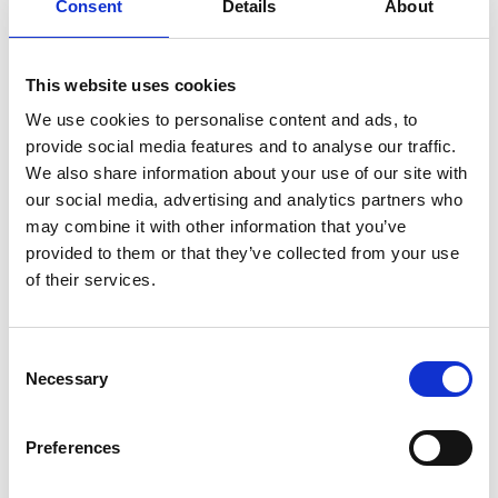
Café på Klostret
Consent
Details
About
Västerplana Storäng
Stora Stenbrottet
This website uses cookies
Möjliga avstickare
We use cookies to personalise content and ads, to
provide social media features and to analyse our traffic.
Österplana hed och vall, ca 350 m från leden enkel
We also share information about your use of our site with
väg
our social media, advertising and analytics partners who
Skulpturpark Ouroboro, ca 1,4 km från leden enkel
may combine it with other information that you’ve
väg
provided to them or that they’ve collected from your use
Lasses Grotta, ca 1,8 km från leden enkel väg
of their services.
Martorpsfallet, ca 1,1 km från leden enkel väg
Munkängarna, ca 500 m från leden enkel väg
Hellekis Säteri, ca 1,1 km från leden enkel väg
Consent
Necessary
Selection
Mer om Kinnekulle
Preferences