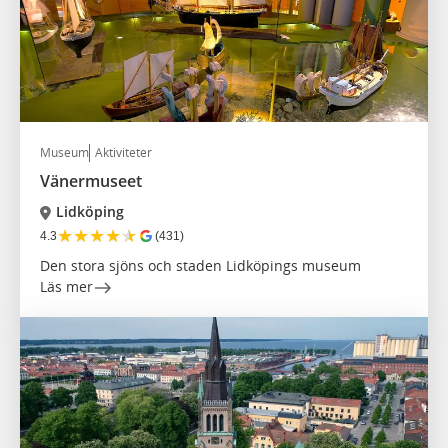
Museum
Aktiviteter
Vänermuseet
Lidköping
★
★
★
★
★
4.3
(431)
Den stora sjöns och staden Lidköpings museum
Läs mer