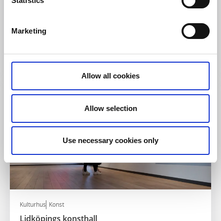
Statistics
Biografer
Lidköpings Folkets Hus - Bio
Marketing
Lidköping
Biograf i centrala Lidköping
Läs mer
Allow all cookies
Allow selection
Use necessary cookies only
Kulturhus
Konst
Lidköpings konsthall