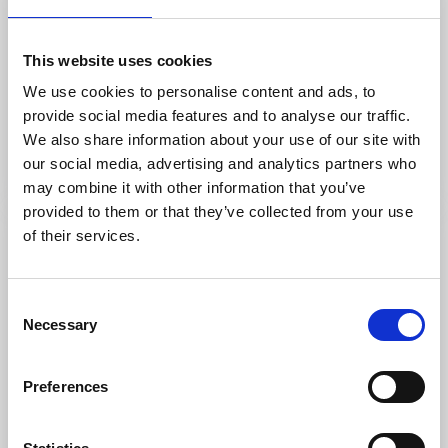
Sevärdheter
This website uses cookies
Gamla Rådhuset
We use cookies to personalise content and ads, to
provide social media features and to analyse our traffic.
Lidköping
We also share information about your use of our site with
Lidköpings mest ikoniska byggnad
our social media, advertising and analytics partners who
Läs mer
may combine it with other information that you’ve
provided to them or that they’ve collected from your use
of their services.
Consent
Necessary
Selection
Preferences