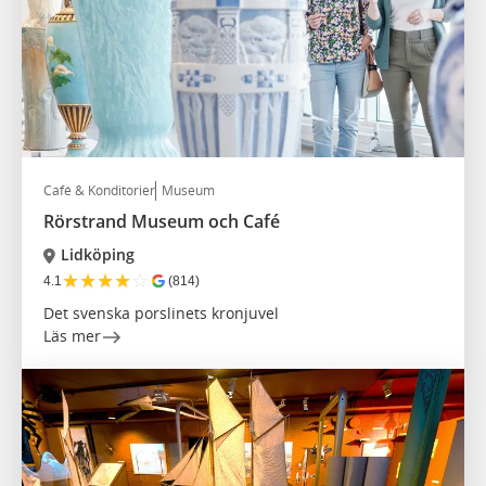
Café & Konditorier
Museum
Rörstrand Museum och Café
Lidköping
★
★
★
★
☆
4.1
(814)
Det svenska porslinets kronjuvel
Läs mer