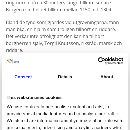
ringmuren på ca 30 meters längd tillkom senare.
Borgen i sin helhet tillkom mellan 1150 och 1304.
Bland de fynd som gjordes vid utgrävningarna, fann
man bl.a. en hjälm som troligen tillhört en riddare.
Det verkar inte otroligt att den kan ha tillhört
borgherren själv, Torgil Knutsson, riksråd, marsk och
riddare.
Parkering
Det finns en markerad parkering där du kan parkera
Consent
Details
About
bilden. Från parkeringen sedan är det några hundra
meter att gå. För att komma till borgruinen går man
längs med en åker och genom kohagar. (Tänk på att
This website uses cookies
det bor folk i husen i närheten och respektera deras
We use cookies to personalise content and ads, to
privata områden).
provide social media features and to analyse our traffic.
We also share information about your use of our site with
Hitta hit kollektivt
our social media, advertising and analytics partners who