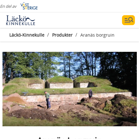
En del av
/
/
Läckö-Kinnekulle
Produkter
Aranäs borgruin