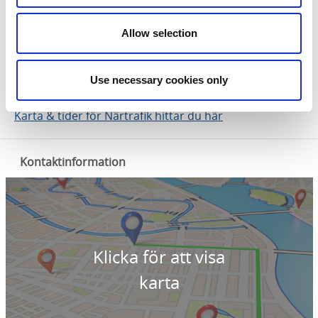
(inom fasta tidsspann – se karta & tider)
Kostar som en vanlig enkelbiljett.
Allow selection
Betala i appen, kontant eller med kort.
Seniorkort gäller (med kortinspektion), men
Use necessary cookies only
Västtrafiks periodkort gäller inte.
Karta & tider för Närtrafik hittar du här
Kontaktinformation
Klicka för att visa
karta