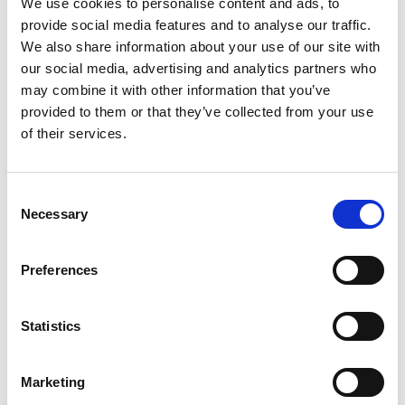
We use cookies to personalise content and ads, to
Gamla Rådhusets, de övre våningarna används som
provide social media features and to analyse our traffic.
representations- och konferenslokaler.
We also share information about your use of our site with
our social media, advertising and analytics partners who
Byggnadshistorik
may combine it with other information that you’ve
Gamla Rådhuset har tidigare haft en grågul nyans
provided to them or that they’ve collected from your use
men målades 1972 om till den röda färg som
of their services.
byggnaden har idag. Den röda färgen anses av många
vara den ursprungliga. I stenväggen vid trappan är
Gamla och Nya Stadens vapen inmurade. Rådhusets
Consent
Necessary
torn kröns av rättvisans gudinna, Justitia. Statyn
Selection
störtade i branden men undgick att förstöras genom
att den blev hängande i en ledningstråd bara någon
Preferences
meter över marken. Rådhusets tak består av cirka
25 000 handkluvna takspån av ek. Dessa är tagna ur
ekstocken på gammalt sätt med årsringarna
Statistics
vinkelrätt mot spånet. Taket tjäras med jämna
mellanrum vilket gör att man i omgivningen kring
Marketing
Gamla Rådhuset ofta kan känna en doft av tjära.