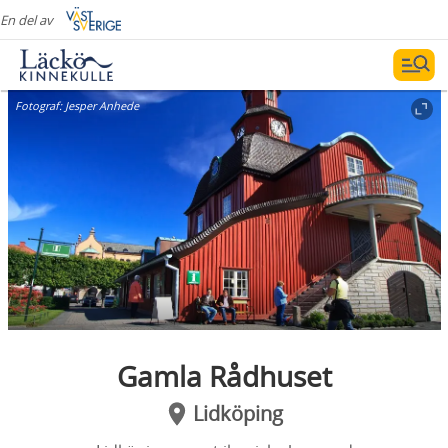
En del av
Fotograf:
Jesper Anhede
Gamla Rådhuset
Lidköping