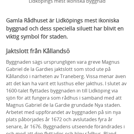
Lidköpings mest ikoniska byggnad
Gamla Rådhuset är Lidköpings mest ikoniska
byggnad och dess speciella siluett har blivit en
viktig symbol för staden.
Jaktslott från Kållandsö
Byggnaden sägs ursprungligen vara greve Magnus
Gabriel de la Gardies jaktslott som stod ute på
Kållandsö i närheten av Traneberg. Vissa menar även
att det kan ha varit ett lusthus eller jakthus. I slutet av
1600-talet flyttades byggnaden in till Lidköping via
sjön för att fungera som rådhus i samband med att
Magnus Gabriel de la Gardie grundade Nya staden.
Arbetet med uppförandet av byggnaden på sin nya
plats påbörjades år 1672 och avslutades fyra år
senare, år 1676. Byggnadens utseende förändrades i
och med att den flyttades och blev rådhus. Bland