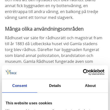
annat fick byggnaden en ny bottenvåning, en
entrétrappa till andra våning, en balkong på tredje
våning samt ett tornur med slagverk.
Många olika användningsområden
Rådhuset var säte för rådhusrätt och magistrat fram
till år 1883 då Lidbeckska huset vid Gamla stadens
torg blev rådhus. Därefter har byggnaden fungerat
som bland annat polisstation, brandstation och
museum. Gamla Rådhuset fungerade även som
stadens första telefonstation år 1884-1888. Den 11
februari 1960 eldhärjades Gamla Rådhuset och de
övre våningarna totalförstördes. Det togs snabbt ett
beslut om att byggnaden skulle återuppföras och
Consent
Details
About
redan den 12 december år 1961 kunde Gamla
Rådhuset återinvigas.
This website uses cookies
Idag finns turistbyrå och café på bottenvåningen i