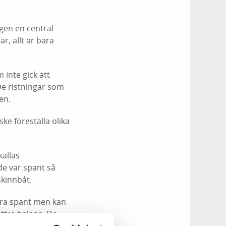
gen en central
r, allt är bara
inte gick att
De ristningar som
en.
ke föreställa olika
kallas
de var spant så
skinnbåt.
ara spant men kan
ttre balans. De