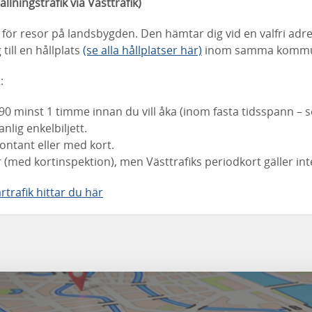
llningstrafik via Västtrafik)
t för resor på landsbygden. Den hämtar dig vid en valfri adre
till en hållplats
(se alla hållplatser här)
inom samma komm
:
90 minst 1 timme innan du vill åka (inom fasta tidsspann – se
nlig enkelbiljett.
kontant eller med kort.
r (med kortinspektion), men Västtrafiks periodkort gäller int
rtrafik hittar du här