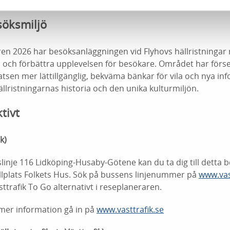
gen hällristningar inom detta område.
söksmiljö
en 2026 har besöksanläggningen vid Flyhovs hällristningar r
en och förbättra upplevelsen för besökare. Området har förs
sen mer lättillgänglig, bekväma bänkar för vila och nya in
lristningarnas historia och den unika kulturmiljön.
ktivt
k)
slinje 116 Lidköping-Husaby-Götene kan du ta dig till dett
ållplats Folkets Hus. Sök på bussens linjenummer på
www.vas
sttrafik To Go alternativt i reseplaneraren.
r mer information gå in på
www.vasttrafik.se