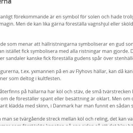
erna
vanligt förekommande är en symbol för solen och hade troli
magin. Men de kan lika gärna föreställa vagnshjul eller skölda
 de som menar att hällristningarna symboliserar en gud som 
 istället fick symbolisera med alla ristningar man gjorde. 
ller sandaler kanske fick föreställa gudens spår över stenhäll
gurerna, t.ex. yxmannen på en av Flyhovs hällar, kan då kans
er som deltog i kultfesten.
terfinns på hällarna har köl och stäv, de små tvärstrecken 
m de föreställer spant eller besättning är oklart. Men om 
arit klädda med skinn, i Danmark har man funnit en sådan 
n man se tvärgående streck mellan köl och reling, det kan v
mmar som förstärkte kanoten på ena sidan så att det blev bä