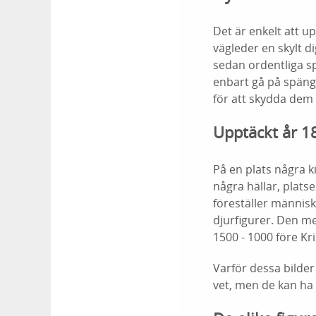
Det är enkelt att u
vägleder en skylt d
sedan ordentliga sp
enbart gå på spänge
för att skydda dem
Upptäckt år 1
På en plats några k
några hällar, plats
föreställer människ
djurfigurer. Den me
1500 - 1000 före Kr
Varför dessa bilder
vet, men de kan ha 