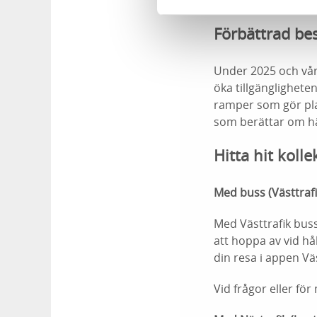
den största samlin
Förbättrad be
Under 2025 och vår
öka tillgänglighet
ramper som gör plat
som berättar om häl
Hitta hit kolle
Med buss (Västtrafi
Med Västtrafik bus
att hoppa av vid h
din resa i appen Vä
Vid frågor eller fö