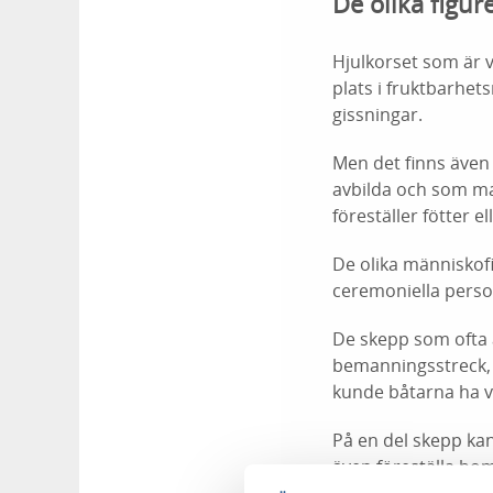
De olika figur
Hjulkorset som är 
plats i fruktbarhets
gissningar.
Men det finns även
avbilda och som man
föreställer fötter e
De olika människofi
ceremoniella person
De skepp som ofta å
bemanningsstreck, o
kunde båtarna ha v
På en del skepp ka
även föreställa bo