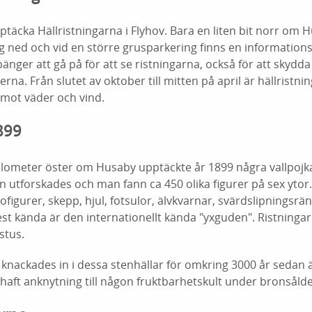
pptäcka Hällristningarna i Flyhov. Bara en liten bit norr om 
ig ned och vid en större grusparkering finns en informationss
änger att gå på för att se ristningarna, också för att skyd
rna. Från slutet av oktober till mitten på april är hällristn
 mot väder och vind.
899
ilometer öster om Husaby upptäckte år 1899 några vallpojka
en utforskades och man fann ca 450 olika figurer på sex ytor
ofigurer, skepp, hjul, fotsulor, älvkvarnar, svärdslipningsrä
st kända är den internationellt kända "yxguden". Ristningar
istus.
 knackades in i dessa stenhällar för omkring 3000 år sedan
haft anknytning till någon fruktbarhetskult under bronsåld