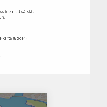
ss inom ett särskilt
un.
 karta & tider)
e.