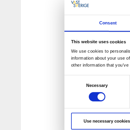
skulle i så fall va
bara gissningar, so
De mest mystiska te
Consent
förekomma enskilt e
Helig plats?
This website uses cookies
We use cookies to personalis
Alla ristningar har
information about your use of
utgjort någon form
other information that you’ve
och offerplats. Vid 
förekommer även att
Consent
Necessary
Selection
Ristningshällen ka
verkliga innebörd lä
de första tecknen 
innebörd är ytterst
Use necessary cookies
Fler ristningar har