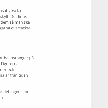
Husaby kyrka
kylt. Det finns
da dem så man ska
ingarna övertäckta
r hällristningar på
. Figurerna
nnor och
na är från tiden
 är det ingen som
ern.