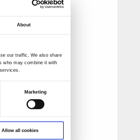
den ännu, så det är
dessa kan
About
offerskålar?
se our traffic. We also share
t hällen kan ha
ers who may combine it with
ungerade som kult-
 services.
ingar ha gjorts, det
Marketing
dern men dess
k att gå och titta på
ven om dess
Allow all cookies
ök efter som det är