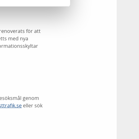
enoverats för att
etts med nya
formationsskyltar
a besöksmål genom
ttrafik.se
eller sök