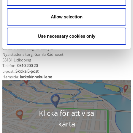
webben
eller i appen Västtrafik To Go.
Vid frågor eller för mer information gå in på
Allow selection
www.vasttrafik.se
Use necessary cookies only
Kontaktinformation
Götene-Lidköping Turistbyrå
Nya stadens torg, Gamla Rådhuset
53131 Lidköping
Telefon:
0510 200 20
E-post:
Skicka E-post
Hemsida:
lackokinnekulle.se
Klicka för att visa
karta