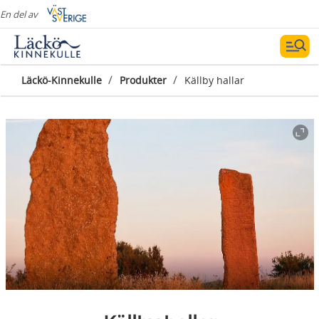
En del av
/
/
Läckö-Kinnekulle
Produkter
Källby hallar