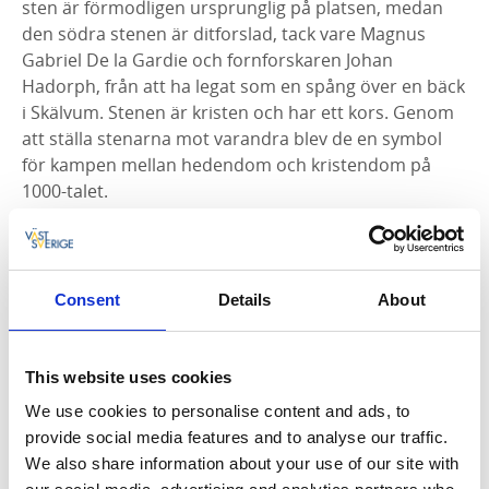
sten är förmodligen ursprunglig på platsen, medan
den södra stenen är ditforslad, tack vare Magnus
Gabriel De la Gardie och fornforskaren Johan
Hadorph, från att ha legat som en spång över en bäck
i Skälvum. Stenen är kristen och har ett kors. Genom
att ställa stenarna mot varandra blev de en symbol
för kampen mellan hedendom och kristendom på
1000-talet.
Text på stenarna
Den hedniska stenen bär texten:
Styriaki satti sten
Consent
Details
About
thannsi iftir kaur fadhur sin. Styråke satte denna sten
efter sin far Kaur
This website uses cookies
Den kristna stenen har en något längre text som
lyder:
UlfR auk Ragnarr restu sten thannsi aeftiR Fara
We use cookies to personalise content and ads, to
fadhur sin kristin man, saR hafdhir godha tro til
provide social media features and to analyse our traffic.
Gudhs. Ulf och Ragnar, de båda reste denna sten
We also share information about your use of our site with
efter sin fader .... kristen man. Han hade god tro till