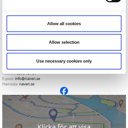
3 personer: 170 kr/person
4 personer: 125 kr/person
Allow all cookies
Boka Sista-Milen-Bilen
Allow selection
Kontaktinformation
Naven Outdoor Experience
Use necessary cookies only
Kållandsö Navensberg
53199 Lidköping
Telefon:
0510 101 91
E-post:
info@naven.se
Hemsida:
naven.se
Klicka för att visa