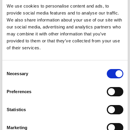
Karta & tider för Närtrafik hittar du här
We use cookies to personalise content and ads, to
provide social media features and to analyse our traffic.
Med Sista-Milen-Bilen
We also share information about your use of our site with
our social media, advertising and analytics partners who
Om varken tåg eller buss räcker hela vägen – boka
may combine it with other information that you’ve
Sista-Milen-Bilen! Det är en samåkningstjänst med taxi
provided to them or that they’ve collected from your use
som till platser och tider när den vanliga
of their services.
kollektivtrafiken inte går.
Så här fungerar det:
Consent
Necessary
Boka minst 3 timmar innan avfärd
Selection
på
www.sistamilenbilen.se
Taxi hämtar dig på vald plats och kör dig hela
Preferences
vägen fram.
Priser:
Statistics
1 person: 500 kr
Marketing
2 personer: 250 kr/person