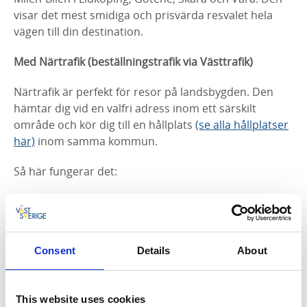
visar det mest smidiga och prisvärda resvalet hela
vägen till din destination.
Med Närtrafik (beställningstrafik via Västtrafik)
Närtrafik är perfekt för resor på landsbygden. Den
hämtar dig vid en valfri adress inom ett särskilt
område och kör dig till en hållplats
(se alla hållplatser
här)
inom samma kommun.
Så här fungerar det:
Ring 0771-91 90 90 minst 1 timme innan du vill åka
(inom fasta tidsspann – se karta & tider)
Kostar som en vanlig enkelbiljett.
Betala i appen, kontant eller med kort.
Consent
Details
About
Seniorkort gäller (med kortinspektion), men
Västtrafiks periodkort gäller inte.
This website uses cookies