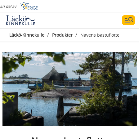
En del av
/
/
Läckö-Kinnekulle
Produkter
Navens bastuflotte
Fotograf:
Linnea Gustavsson