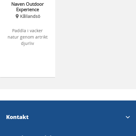
Naven Outdoor
Experience
Kållandsö
Paddla i vacker
natur genom artrikt
djurliv
Kontakt
Turistinformation